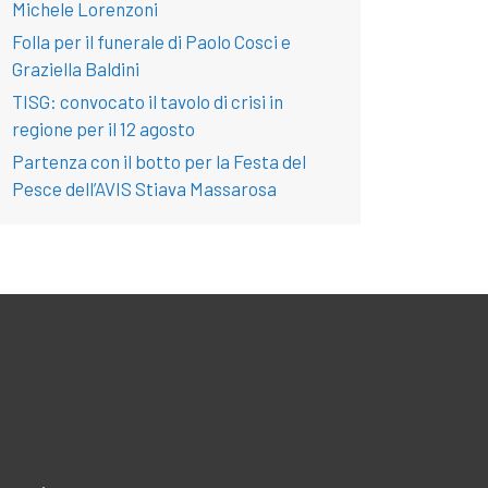
Michele Lorenzoni
Folla per il funerale di Paolo Cosci e
Graziella Baldini
TISG: convocato il tavolo di crisi in
regione per il 12 agosto
Partenza con il botto per la Festa del
Pesce dell’AVIS Stiava Massarosa