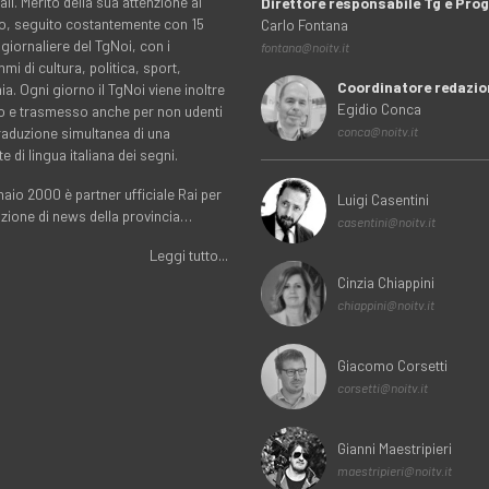
ali. Merito della sua attenzione al
Direttore responsabile Tg e Pr
rio, seguito costantemente con 15
Carlo Fontana
 giornaliere del TgNoi, con i
fontana@noitv.it
i di cultura, politica, sport,
Coordinatore redazio
. Ogni giorno il TgNoi viene inoltre
Egidio Conca
o e trasmesso anche per non udenti
traduzione simultanea di una
conca@noitv.it
te di lingua italiana dei segni.
aio 2000 è partner ufficiale Rai per
Luigi Casentini
uzione di news della provincia…
casentini@noitv.it
Leggi tutto...
Cinzia Chiappini
chiappini@noitv.it
Giacomo Corsetti
corsetti@noitv.it
Gianni Maestripieri
maestripieri@noitv.it