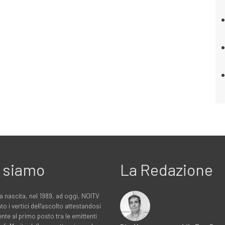
 siamo
La Redazione
a nascita, nel 1989, ad oggi, NOITV
to i vertici dell'ascolto attestandosi
nte al primo posto tra le emittenti