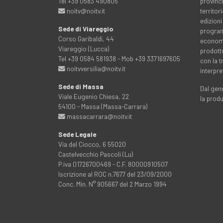
Tel +39 0583 490805
provinci
noitv@noitv.it
territo
edizioni
Sede di Viareggio
programm
Corso Garibaldi, 44
economia
Viareggio (Lucca)
prodott
Tel +39 0584 581938 - Mob +39 3371697605
con la 
noitvversilia@noitv.it
interpre
Sede di Massa
Dal genn
Viale Eugenio Chiesa, 22
la prod
54100 - Massa (Massa-Carrara)
massacarrara@noitv.it
Sede Legale
Via del Ciocco, 6 55020
Castelvecchio Pascoli (Lu)
P.iva 01726700469 - C.F. 80000910507
Iscrizione al ROC n.7677 del 23/09/2000
Conc. Min. N° 905667 del 2 Marzo 1994