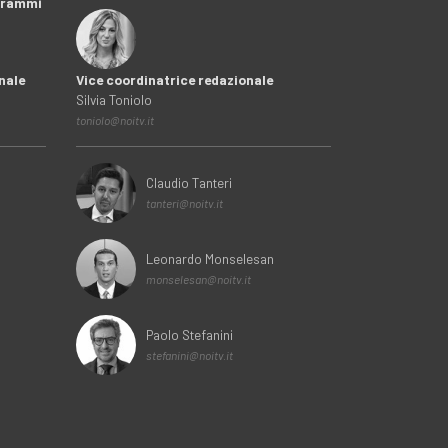
ogrammi
nale
Vice coordinatrice redazionale
Silvia Toniolo
toniolo@noitv.it
Claudio Tanteri
tanteri@noitv.it
Leonardo Monselesan
monselesan@noitv.it
Paolo Stefanini
stefanini@noitv.it