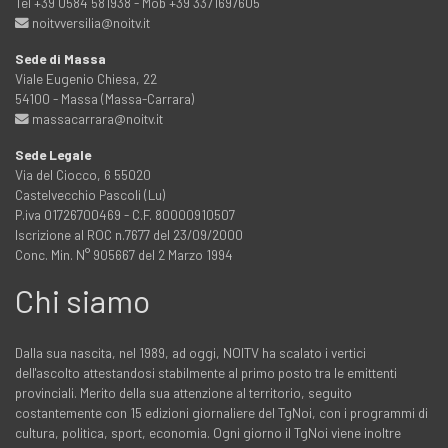
Tel +39 0584 581938 - Mob +39 3371697605
noitvversilia@noitv.it
Sede di Massa
Viale Eugenio Chiesa, 22
54100 - Massa (Massa-Carrara)
massacarrara@noitv.it
Sede Legale
Via del Ciocco, 6 55020
Castelvecchio Pascoli (Lu)
P.iva 01726700469 - C.F. 80000910507
Iscrizione al ROC n.7677 del 23/09/2000
Conc. Min. N° 905667 del 2 Marzo 1994
Chi siamo
Dalla sua nascita, nel 1989, ad oggi, NOITV ha scalato i vertici
dell'ascolto attestandosi stabilmente al primo posto tra le emittenti
provinciali. Merito della sua attenzione al territorio, seguito
costantemente con 15 edizioni giornaliere del TgNoi, con i programmi di
cultura, politica, sport, economia. Ogni giorno il TgNoi viene inoltre