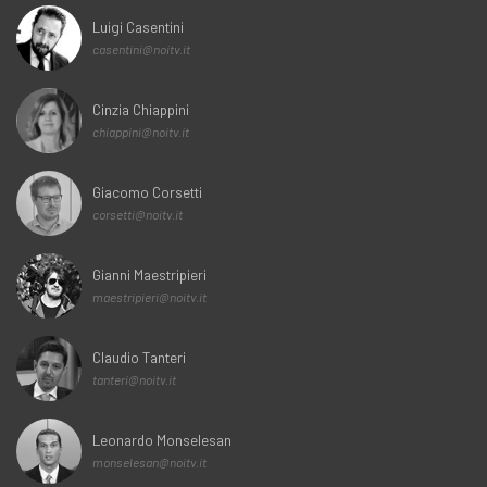
Luigi Casentini
casentini@noitv.it
Cinzia Chiappini
chiappini@noitv.it
Giacomo Corsetti
corsetti@noitv.it
Gianni Maestripieri
maestripieri@noitv.it
Claudio Tanteri
tanteri@noitv.it
Leonardo Monselesan
monselesan@noitv.it