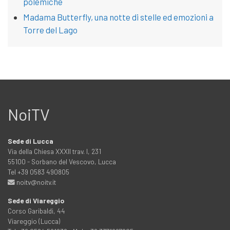
polemiche
Madama Butterfly, una notte di stelle ed emozioni a
Torre del Lago
NoiTV
Sede di Lucca
Via della Chiesa XXXII trav. I, 231
55100 - Sorbano del Vescovo, Lucca
Tel +39 0583 490805
noitv@noitv.it
Sede di Viareggio
Corso Garibaldi, 44
Viareggio (Lucca)