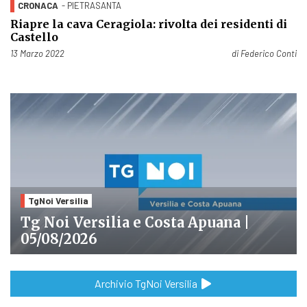
CRONACA
- PIETRASANTA
Riapre la cava Ceragiola: rivolta dei residenti di
Castello
Pubblicato il
13 Marzo 2022
di
Federico Conti
TgNoi Versilia
Tg Noi Versilia e Costa Apuana |
05/08/2026
Archivio TgNoi Versilia