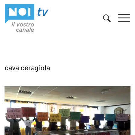
Vai al contenuto
cava ceragiola