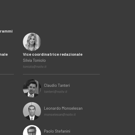
ogrammi
nale
Vice coordinatrice redazionale
Silvia Toniolo
toniolo@noitv.it
Claudio Tanteri
tanteri@noitv.it
Leonardo Monselesan
monselesan@noitv.it
Paolo Stefanini