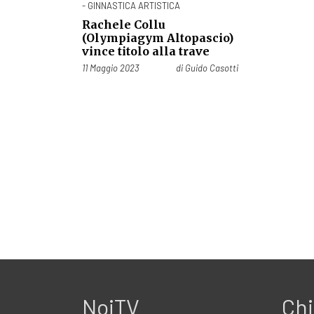
- GINNASTICA ARTISTICA
Rachele Collu
(Olympiagym Altopascio)
vince titolo alla trave
Pubblicato il
11 Maggio 2023
di
Guido Casotti
NoiTV
Chi