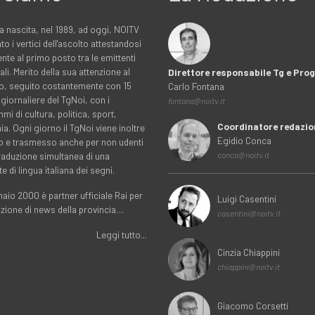
a nascita, nel 1989, ad oggi, NOITV
to i vertici dell'ascolto attestandosi
nte al primo posto tra le emittenti
ali. Merito della sua attenzione al
Direttore responsabile Tg e Pr
rio, seguito costantemente con 15
Carlo Fontana
 giornaliere del TgNoi, con i
fontana@noitv.it
i di cultura, politica, sport,
Coordinatore redazio
. Ogni giorno il TgNoi viene inoltre
Egidio Conca
o e trasmesso anche per non udenti
traduzione simultanea di una
conca@noitv.it
te di lingua italiana dei segni.
aio 2000 è partner ufficiale Rai per
Luigi Casentini
uzione di news della provincia…
casentini@noitv.it
Leggi tutto...
Cinzia Chiappini
chiappini@noitv.it
Giacomo Corsetti