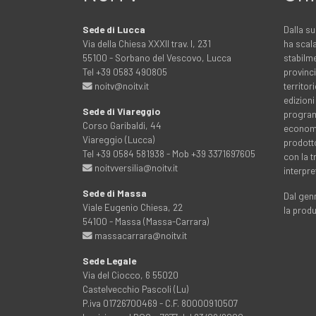
Sede di Lucca
Dalla su
Via della Chiesa XXXII trav. I, 231
ha scala
55100 - Sorbano del Vescovo, Lucca
stabilme
Tel +39 0583 490805
provinci
noitv@noitv.it
territo
edizioni
Sede di Viareggio
programm
Corso Garibaldi, 44
economia
Viareggio (Lucca)
prodott
Tel +39 0584 581938 - Mob +39 3371697605
con la 
noitvversilia@noitv.it
interpre
Sede di Massa
Dal genn
Viale Eugenio Chiesa, 22
la prod
54100 - Massa (Massa-Carrara)
massacarrara@noitv.it
Sede Legale
Via del Ciocco, 6 55020
Castelvecchio Pascoli (Lu)
P.iva 01726700469 - C.F. 80000910507