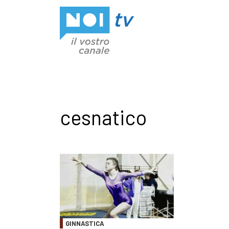
Vai al contenuto
cesnatico
GINNASTICA