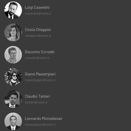
Luigi Casentini
casentini@noitv.it
Cinzia Chiappini
chiappini@noitv.it
Giacomo Corsetti
corsetti@noitv.it
Gianni Maestripieri
maestripieri@noitv.it
Claudio Tanteri
tanteri@noitv.it
Leonardo Monselesan
monselesan@noitv.it