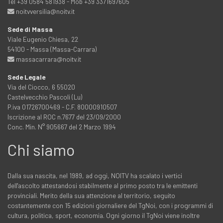
Tel +39 0584 581938 - Mob +39 3371697605
noitvversilia@noitv.it
Sede di Massa
Viale Eugenio Chiesa, 22
54100 - Massa (Massa-Carrara)
massacarrara@noitv.it
Sede Legale
Via del Ciocco, 6 55020
Castelvecchio Pascoli (Lu)
P.iva 01726700469 - C.F. 80000910507
Iscrizione al ROC n.7677 del 23/09/2000
Conc. Min. N° 905667 del 2 Marzo 1994
Chi siamo
Dalla sua nascita, nel 1989, ad oggi, NOITV ha scalato i vertici
dell'ascolto attestandosi stabilmente al primo posto tra le emittenti
provinciali. Merito della sua attenzione al territorio, seguito
costantemente con 15 edizioni giornaliere del TgNoi, con i programmi di
cultura, politica, sport, economia. Ogni giorno il TgNoi viene inoltre