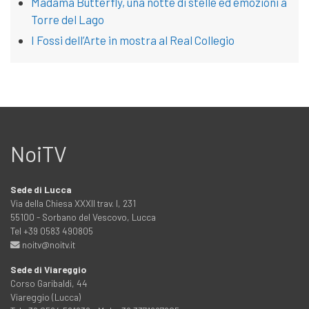
Madama Butterfly, una notte di stelle ed emozioni a
Torre del Lago
I Fossi dell’Arte in mostra al Real Collegio
NoiTV
Sede di Lucca
Via della Chiesa XXXII trav. I, 231
55100 - Sorbano del Vescovo, Lucca
Tel +39 0583 490805
noitv@noitv.it
Sede di Viareggio
Corso Garibaldi, 44
Viareggio (Lucca)