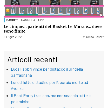
BASKET
- BASKET A1 DONNE
Le cinque… partenti del Basket Le Mura e… dove
sono finite
Pubblicato il
8 Luglio 2022
di
Guido Casotti
Articoli recenti
Luca Fabbri vince per distacco il GP della
Garfagnana
Lunedì lutto cittadino per l’operaio morto ad
Avenza
Il Boat Party trasloca, ma non scaccia tutte le
polemiche