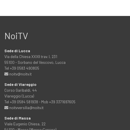
NoiTV
Sede di Lucca
Via della Chiesa XXXII trav. I, 231
55100 - Sorbano del Vescovo, Lucca
Tel +39 0583 490805
noitv@noitv.it
Sede di Viareggio
Corso Garibaldi, 44
Viareggio (Lucca)
Tel +39 0584 581938 - Mob +39 3371697605
noitvversilia@noitv.it
Sede di Massa
Viale Eugenio Chiesa, 22
54100 - Massa (Massa-Carrara)