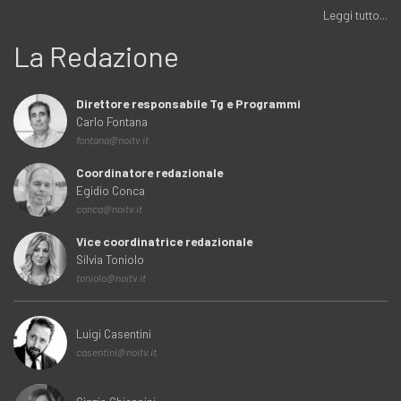
Leggi tutto...
La Redazione
Direttore responsabile Tg e Programmi
Carlo Fontana
fontana@noitv.it
Coordinatore redazionale
Egidio Conca
conca@noitv.it
Vice coordinatrice redazionale
Silvia Toniolo
toniolo@noitv.it
Luigi Casentini
casentini@noitv.it