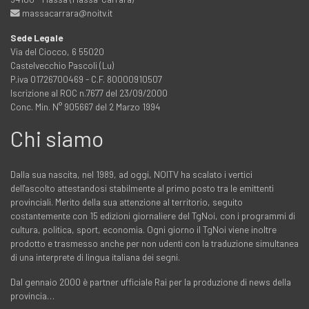
massacarrara@noitv.it
Sede Legale
Via del Ciocco, 6 55020
Castelvecchio Pascoli (Lu)
P.iva 01726700469 - C.F. 80000910507
Iscrizione al ROC n.7677 del 23/09/2000
Conc. Min. N° 905667 del 2 Marzo 1994
Chi siamo
Dalla sua nascita, nel 1989, ad oggi, NOITV ha scalato i vertici
dell'ascolto attestandosi stabilmente al primo posto tra le emittenti
provinciali. Merito della sua attenzione al territorio, seguito
costantemente con 15 edizioni giornaliere del TgNoi, con i programmi di
cultura, politica, sport, economia. Ogni giorno il TgNoi viene inoltre
prodotto e trasmesso anche per non udenti con la traduzione simultanea
di una interprete di lingua italiana dei segni.
Dal gennaio 2000 è partner ufficiale Rai per la produzione di news della
provincia…