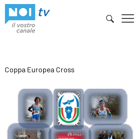
Vai al contenuto
Coppa Europea Cross