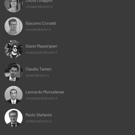
Cinzia Chiappini
chiappini@noitv.it
Giacomo Corsetti
corsetti@noitv.it
Gianni Maestripieri
maestripieri@noitv.it
Claudio Tanteri
tanteri@noitv.it
Leonardo Monselesan
monselesan@noitv.it
Paolo Stefanini
stefanini@noitv.it