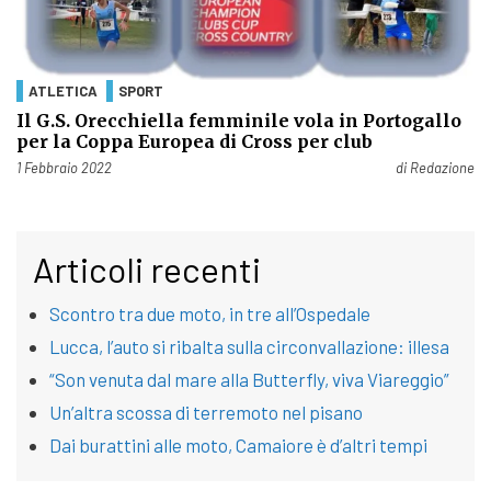
ATLETICA
SPORT
Il G.S. Orecchiella femminile vola in Portogallo
per la Coppa Europea di Cross per club
Pubblicato il
1 Febbraio 2022
di
Redazione
Articoli recenti
Scontro tra due moto, in tre all’Ospedale
Lucca, l’auto si ribalta sulla circonvallazione: illesa
“Son venuta dal mare alla Butterfly, viva Viareggio”
Un’altra scossa di terremoto nel pisano
Dai burattini alle moto, Camaiore è d’altri tempi