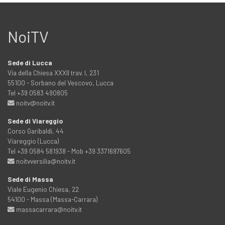
NoiTV
Sede di Lucca
Via della Chiesa XXXII trav. I, 231
55100 - Sorbano del Vescovo, Lucca
Tel +39 0583 490805
noitv@noitv.it
Sede di Viareggio
Corso Garibaldi, 44
Viareggio (Lucca)
Tel +39 0584 581938 - Mob +39 3371697605
noitvversilia@noitv.it
Sede di Massa
Viale Eugenio Chiesa, 22
54100 - Massa (Massa-Carrara)
massacarrara@noitv.it