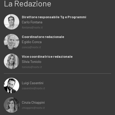
La Redazione
Direttore responsabile Tg e Programmi
Carlo Fontana
fontana@noitv.it
Coordinatore redazionale
Egidio Conca
conca@noitv.it
Vice coordinatrice redazionale
Silvia Toniolo
toniolo@noitv.it
Luigi Casentini
casentini@noitv.it
Cinzia Chiappini
chiappini@noitv.it