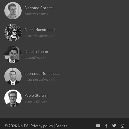
Giacomo Corsetti
corsetti@noitv.it
Gianni Maestripieri
maestripieri@noitv.it
Claudio Tanteri
tanteri@noitv.it
Leonardo Monselesan
monselesan@noitv.it
Paolo Stefanini
stefanini@noitv.it
© 2026
NoiTV
|
Privacy policy
|
Credits