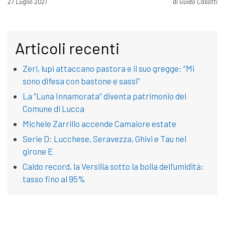
Pubblicato il
27 Luglio 2021
di
Guido Casotti
Articoli recenti
Zeri, lupi attaccano pastora e il suo gregge: “Mi
sono difesa con bastone e sassi”
La “Luna Innamorata” diventa patrimonio del
Comune di Lucca
Michele Zarrillo accende Camaiore estate
Serie D: Lucchese, Seravezza, Ghivi e Tau nel
girone E
Caldo record, la Versilia sotto la bolla dell’umidità:
tasso fino al 95%