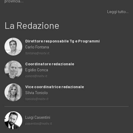
provincia…
Leggi tutto...
La Redazione
Direttore responsabile Tg e Programmi
Carlo Fontana
fontana@noitv.it
Coordinatore redazionale
Egidio Conca
conca@noitv.it
Vice coordinatrice redazionale
Silvia Toniolo
toniolo@noitv.it
Luigi Casentini
casentini@noitv.it