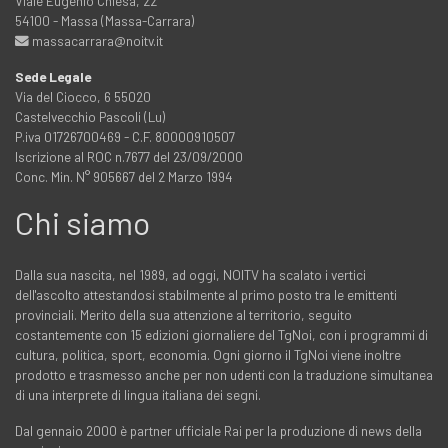
Viale Eugenio Chiesa, 22
54100 - Massa (Massa-Carrara)
massacarrara@noitv.it
Sede Legale
Via del Ciocco, 6 55020
Castelvecchio Pascoli (Lu)
P.iva 01726700469 - C.F. 80000910507
Iscrizione al ROC n.7677 del 23/09/2000
Conc. Min. N° 905667 del 2 Marzo 1994
Chi siamo
Dalla sua nascita, nel 1989, ad oggi, NOITV ha scalato i vertici
dell'ascolto attestandosi stabilmente al primo posto tra le emittenti
provinciali. Merito della sua attenzione al territorio, seguito
costantemente con 15 edizioni giornaliere del TgNoi, con i programmi di
cultura, politica, sport, economia. Ogni giorno il TgNoi viene inoltre
prodotto e trasmesso anche per non udenti con la traduzione simultanea
di una interprete di lingua italiana dei segni.
Dal gennaio 2000 è partner ufficiale Rai per la produzione di news della