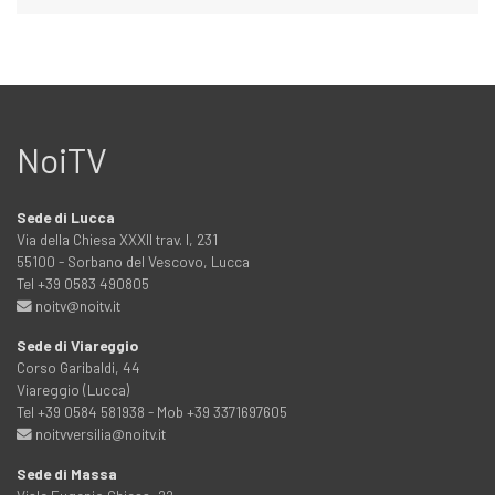
NoiTV
Sede di Lucca
Via della Chiesa XXXII trav. I, 231
55100 - Sorbano del Vescovo, Lucca
Tel +39 0583 490805
noitv@noitv.it
Sede di Viareggio
Corso Garibaldi, 44
Viareggio (Lucca)
Tel +39 0584 581938 - Mob +39 3371697605
noitvversilia@noitv.it
Sede di Massa