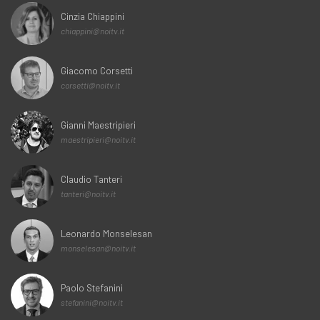
Cinzia Chiappini
chiappini@noitv.it
Giacomo Corsetti
corsetti@noitv.it
Gianni Maestripieri
maestripieri@noitv.it
Claudio Tanteri
tanteri@noitv.it
Leonardo Monselesan
monselesan@noitv.it
Paolo Stefanini
stefanini@noitv.it