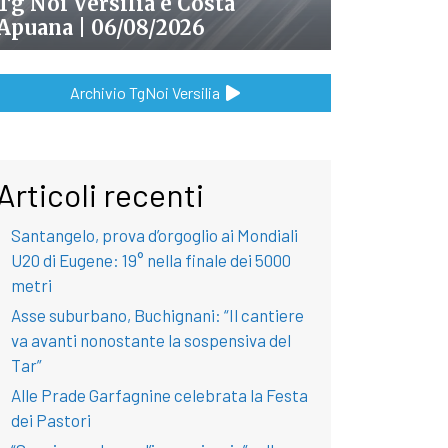
Tg Noi Versilia e Costa
Apuana | 06/08/2026
Archivio TgNoi Versilia
Articoli recenti
Santangelo, prova d’orgoglio ai Mondiali
U20 di Eugene: 19° nella finale dei 5000
metri
Asse suburbano, Buchignani: “Il cantiere
va avanti nonostante la sospensiva del
Tar”
Alle Prade Garfagnine celebrata la Festa
dei Pastori