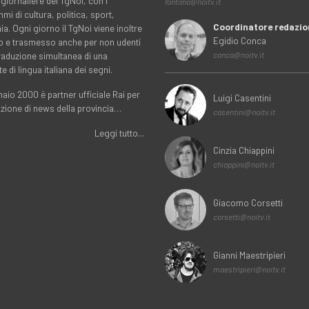
 giornaliere del TgNoi, con i
fontana@noitv.it
i di cultura, politica, sport,
Coordinatore redazio
. Ogni giorno il TgNoi viene inoltre
Egidio Conca
o e trasmesso anche per non udenti
traduzione simultanea di una
conca@noitv.it
te di lingua italiana dei segni.
aio 2000 è partner ufficiale Rai per
Luigi Casentini
uzione di news della provincia…
casentini@noitv.it
Leggi tutto...
Cinzia Chiappini
chiappini@noitv.it
Giacomo Corsetti
corsetti@noitv.it
Gianni Maestripieri
maestripieri@noitv.it