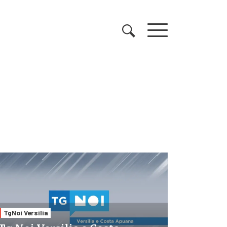
TgNoi Versilia