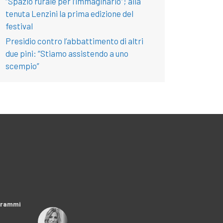
“Spazio rurale per l’immaginario”; alla
tenuta Lenzini la prima edizione del
festival
Presidio contro l’abbattimento di altri
due pini: “Stiamo assistendo a uno
scempio”
ogrammi