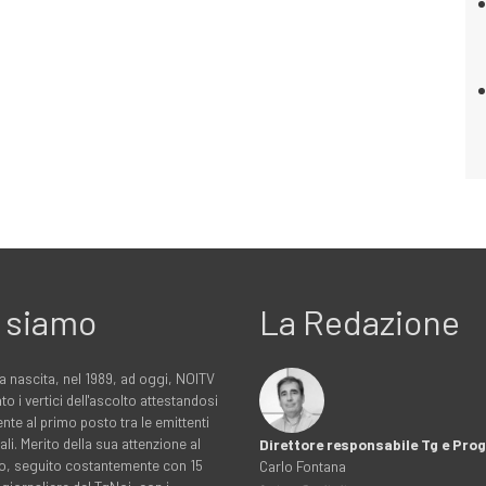
 siamo
La Redazione
a nascita, nel 1989, ad oggi, NOITV
to i vertici dell'ascolto attestandosi
nte al primo posto tra le emittenti
ali. Merito della sua attenzione al
Direttore responsabile Tg e Pr
rio, seguito costantemente con 15
Carlo Fontana