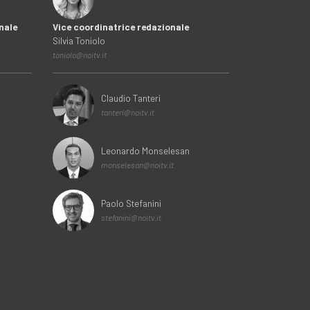
nale
Vice coordinatrice redazionale
Silvia Toniolo
toniolo@noitv.it
Claudio Tanteri
tanteri@noitv.it
Leonardo Monselesan
monselesan@noitv.it
Paolo Stefanini
stefanini@noitv.it