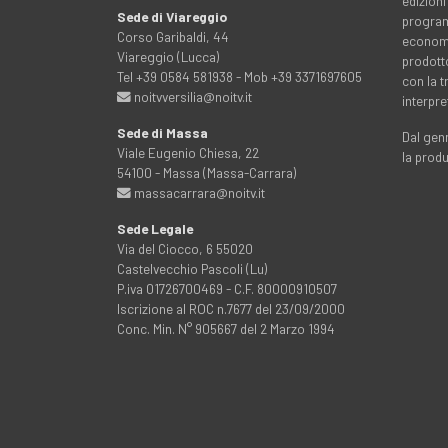
edizioni
Sede di Viareggio
programm
Corso Garibaldi, 44
economia
Viareggio (Lucca)
prodott
Tel +39 0584 581938 - Mob +39 3371697605
con la 
noitvversilia@noitv.it
interpre
Sede di Massa
Dal genn
Viale Eugenio Chiesa, 22
la prod
54100 - Massa (Massa-Carrara)
massacarrara@noitv.it
Sede Legale
Via del Ciocco, 6 55020
Castelvecchio Pascoli (Lu)
P.iva 01726700469 - C.F. 80000910507
Iscrizione al ROC n.7677 del 23/09/2000
Conc. Min. N° 905667 del 2 Marzo 1994