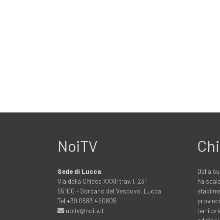
NoiTV
Chi
Sede di Lucca
Dalla su
Via della Chiesa XXXII trav. I, 231
ha scala
55100 - Sorbano del Vescovo, Lucca
stabilme
Tel +39 0583 490805
provinci
noitv@noitv.it
territo