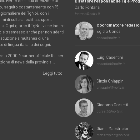
ali. Merito della sua attenzione al
Direttore responsabile Tg e Pr
rio, seguito costantemente con 15
Carlo Fontana
 giornaliere del TgNoi, con i
fontana@noitv.it
i di cultura, politica, sport,
Coordinatore redazio
. Ogni giorno il TgNoi viene inoltre
Egidio Conca
o e trasmesso anche per non udenti
traduzione simultanea di una
conca@noitv.it
te di lingua italiana dei segni.
aio 2000 è partner ufficiale Rai per
Luigi Casentini
uzione di news della provincia…
casentini@noitv.it
Leggi tutto...
Cinzia Chiappini
chiappini@noitv.it
Giacomo Corsetti
corsetti@noitv.it
Gianni Maestripieri
maestripieri@noitv.it