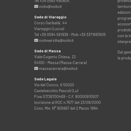
Tel +39 0583 490805
provinci
noitv@noitv.it
territo
edizioni
Sede di Viareggio
programm
Corso Garibaldi, 44
economia
Viareggio (Lucca)
prodott
Tel +39 0584 581938 - Mob +39 3371697605
con la 
noitvversilia@noitv.it
interpre
Sede di Massa
Dal genn
Viale Eugenio Chiesa, 22
la prod
54100 - Massa (Massa-Carrara)
massacarrara@noitv.it
Sede Legale
Via del Ciocco, 6 55020
Castelvecchio Pascoli (Lu)
P.iva 01726700469 - C.F. 80000910507
Iscrizione al ROC n.7677 del 23/09/2000
Conc. Min. N° 905667 del 2 Marzo 1994