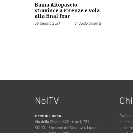
Bama Altopascio
stravince a Firenze e vola
alla final four
Pubblicato il
30 Giugno 2021
di
Guido Casotti
NoiTV
Chi
Sede di Lucca
Dalla su
Via della Chiesa XXXII trav. I, 231
ha scala
55100 - Sorbano del Vescovo, Lucca
stabilme