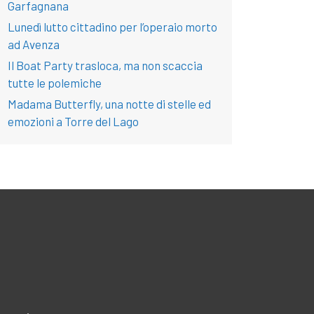
Garfagnana
Lunedì lutto cittadino per l’operaio morto
ad Avenza
Il Boat Party trasloca, ma non scaccia
tutte le polemiche
Madama Butterfly, una notte di stelle ed
emozioni a Torre del Lago