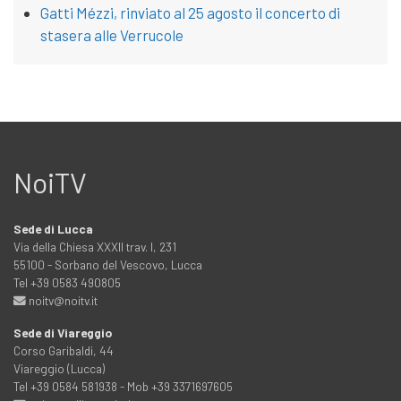
Gatti Mézzi, rinviato al 25 agosto il concerto di
stasera alle Verrucole
NoiTV
Sede di Lucca
Via della Chiesa XXXII trav. I, 231
55100 - Sorbano del Vescovo, Lucca
Tel +39 0583 490805
noitv@noitv.it
Sede di Viareggio
Corso Garibaldi, 44
Viareggio (Lucca)
Tel +39 0584 581938 - Mob +39 3371697605