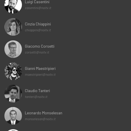
Luigi Casentini
casentini@noitv.it
Cinzia Chiappini
chiappini@noitv.it
Giacomo Corsetti
corsetti@noitv.it
Gianni Maestripieri
maestripieri@noitv.it
Claudio Tanteri
tanteri@noitv.it
Leonardo Monselesan
monselesan@noitv.it