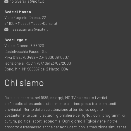
noitvversilia@noitv.it
Sede di Massa
Viale Eugenio Chiesa, 22
54100 - Massa (Massa-Carrara)
massacarrara@noitv.it
Sede Legale
Via del Ciocco, 6 55020
Castelvecchio Pascoli (Lu)
P.iva 01726700469 - C.F. 80000910507
Iscrizione al ROC n.7677 del 23/09/2000
Conc. Min. N° 905667 del 2 Marzo 1994
Chi siamo
Dalla sua nascita, nel 1989, ad oggi, NOITV ha scalato i vertici
dell'ascolto attestandosi stabilmente al primo posto tra le emittenti
provinciali. Merito della sua attenzione al territorio, seguito
costantemente con 15 edizioni giornaliere del TgNoi, con i programmi di
cultura, politica, sport, economia. Ogni giorno il TgNoi viene inoltre
prodotto e trasmesso anche per non udenti con la traduzione simultanea