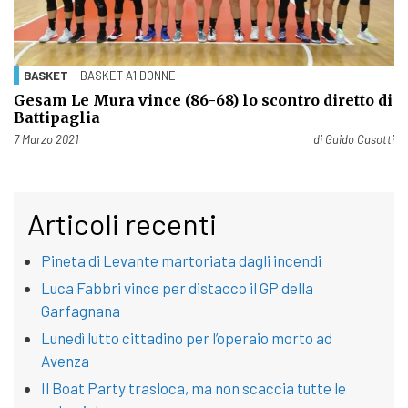
BASKET
- BASKET A1 DONNE
Gesam Le Mura vince (86-68) lo scontro diretto di
Battipaglia
Pubblicato il
7 Marzo 2021
di
Guido Casotti
Articoli recenti
Pineta di Levante martoriata dagli incendi
Luca Fabbri vince per distacco il GP della
Garfagnana
Lunedì lutto cittadino per l’operaio morto ad
Avenza
Il Boat Party trasloca, ma non scaccia tutte le