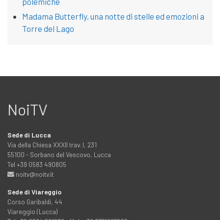
polemiche
Madama Butterfly, una notte di stelle ed emozioni a
Torre del Lago
NoiTV
Sede di Lucca
Via della Chiesa XXXII trav. I, 231
55100 - Sorbano del Vescovo, Lucca
Tel +39 0583 490805
noitv@noitv.it
Sede di Viareggio
Corso Garibaldi, 44
Viareggio (Lucca)