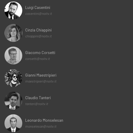
Luigi Casentini
casentini@noitv.it
Cinzia Chiappini
chiappini@noitv.it
Giacomo Corsetti
corsetti@noitv.it
Gianni Maestripieri
maestripieri@noitv.it
Claudio Tanteri
tanteri@noitv.it
Leonardo Monselesan
monselesan@noitv.it