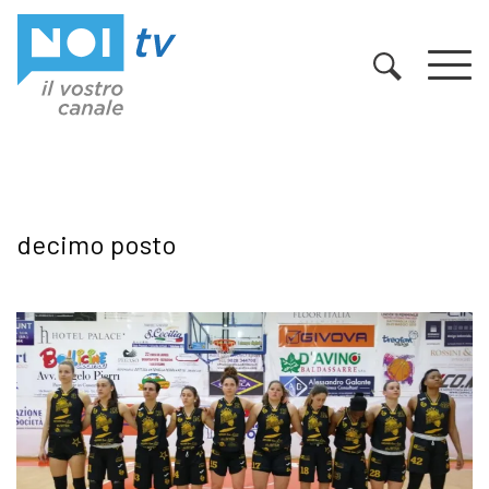
Vai al contenuto
decimo posto