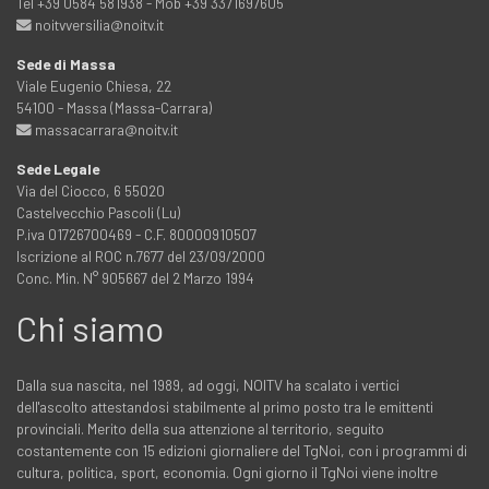
Tel +39 0584 581938 - Mob +39 3371697605
noitvversilia@noitv.it
Sede di Massa
Viale Eugenio Chiesa, 22
54100 - Massa (Massa-Carrara)
massacarrara@noitv.it
Sede Legale
Via del Ciocco, 6 55020
Castelvecchio Pascoli (Lu)
P.iva 01726700469 - C.F. 80000910507
Iscrizione al ROC n.7677 del 23/09/2000
Conc. Min. N° 905667 del 2 Marzo 1994
Chi siamo
Dalla sua nascita, nel 1989, ad oggi, NOITV ha scalato i vertici
dell'ascolto attestandosi stabilmente al primo posto tra le emittenti
provinciali. Merito della sua attenzione al territorio, seguito
costantemente con 15 edizioni giornaliere del TgNoi, con i programmi di
cultura, politica, sport, economia. Ogni giorno il TgNoi viene inoltre