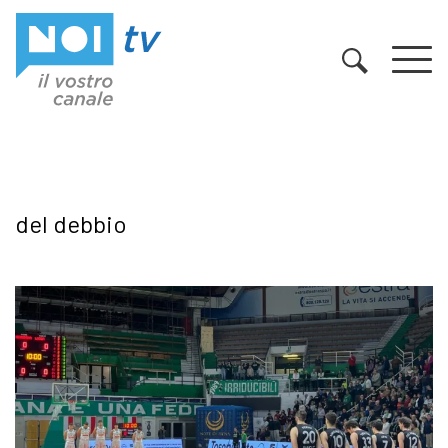
Vai al contenuto
del debbio