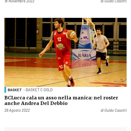
Pubblicato il
18 Novembre 2022
di
Guido Casotti
BASKET
- BASKET C GOLD
BCLucca cala un asso nella manica: nel roster
anche Andrea Del Debbio
Pubblicato il
26 Agosto 2022
di
Guido Casotti