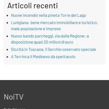
Articoli recenti
Nuove incendio nella pineta Torre del Lago
Lunigiana: bene mercato immobiliare e turistico,
male popolazione e imprese
Nuovo bando parcheggi, via dalla Regione: a
disposizione quasi 20 milioni di euro
Siccità in Toscana, il Serchio osservato speciale
A Terrinca il Medioevo dà spettacolo
NoiTV