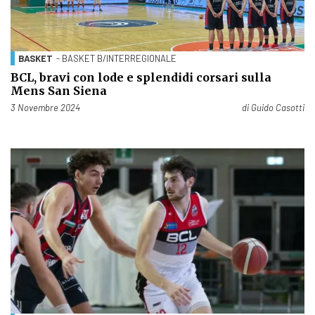
BASKET
- BASKET B/INTERREGIONALE
BCL, bravi con lode e splendidi corsari sulla
Mens San Siena
Pubblicato il
3 Novembre 2024
di
Guido Casotti