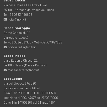
Sede di Lucca
Via della Chiesa XXXII trav. I, 231
55100 - Sorbano del Vescovo, Lucca
Tel +39 0583 490805
noitv@noitv.it
Sede di Viareggio
Corso Garibaldi, 44
Viareggio (Lucca)
Tel +39 0584 581938 - Mob +39 3371697605
noitvversilia@noitv.it
Sede di Massa
Viale Eugenio Chiesa, 22
54100 - Massa (Massa-Carrara)
massacarrara@noitv.it
Sede Legale
Via del Ciocco, 6 55020
Castelvecchio Pascoli (Lu)
P.iva 01726700469 - C.F. 80000910507
Iscrizione al ROC n.7677 del 23/09/2000
Conc. Min. N° 905667 del 2 Marzo 1994