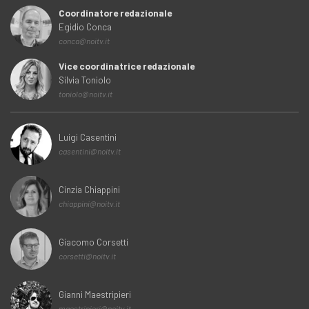
Coordinatore redazionale
Egidio Conca
conca@noitv.it
Vice coordinatrice redazionale
Silvia Toniolo
toniolo@noitv.it
Luigi Casentini
casentini@noitv.it
Cinzia Chiappini
chiappini@noitv.it
Giacomo Corsetti
corsetti@noitv.it
Gianni Maestripieri
maestripieri@noitv.it