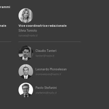
ogrammi
nale
Vice coordinatrice redazionale
Silvia Toniolo
toniolo@noitv.it
Claudio Tanteri
tanteri@noitv.it
Leonardo Monselesan
monselesan@noitv.it
Paolo Stefanini
stefanini@noitv.it