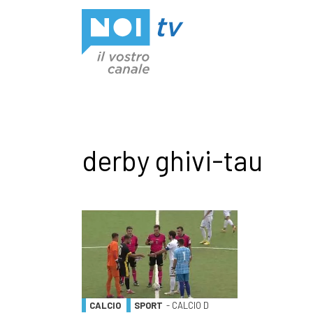
Vai al contenuto
derby ghivi-tau
CALCIO
SPORT
- CALCIO D