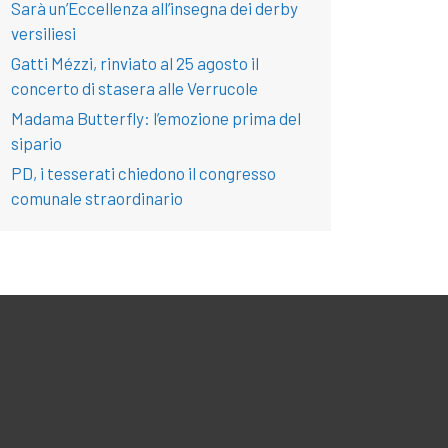
Sarà un’Eccellenza all’insegna dei derby
versiliesi
Gatti Mézzi, rinviato al 25 agosto il
concerto di stasera alle Verrucole
Madama Butterfly: l’emozione prima del
sipario
PD, i tesserati chiedono il congresso
comunale straordinario