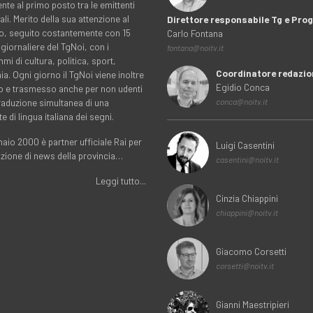
nte al primo posto tra le emittenti
ali. Merito della sua attenzione al
Direttore responsabile Tg e Pr
rio, seguito costantemente con 15
Carlo Fontana
 giornaliere del TgNoi, con i
fontana@noitv.it
i di cultura, politica, sport,
Coordinatore redazio
. Ogni giorno il TgNoi viene inoltre
Egidio Conca
o e trasmesso anche per non udenti
traduzione simultanea di una
conca@noitv.it
te di lingua italiana dei segni.
aio 2000 è partner ufficiale Rai per
Luigi Casentini
uzione di news della provincia…
casentini@noitv.it
Leggi tutto...
Cinzia Chiappini
chiappini@noitv.it
Giacomo Corsetti
corsetti@noitv.it
Gianni Maestripieri