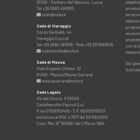
55100 - Sorbano del Vescovo, Lucca
stabilme
Tel +39 0583 490805
provinci
noitv@noitv.it
territo
edizioni
Sede di Viareggio
programm
Corso Garibaldi, 44
economia
Viareggio (Lucca)
prodott
Tel +39 0584 581938 - Mob +39 3371697605
con la 
noitvversilia@noitv.it
interpre
Sede di Massa
Dal genn
Viale Eugenio Chiesa, 22
la prod
54100 - Massa (Massa-Carrara)
massacarrara@noitv.it
Sede Legale
Via del Ciocco, 6 55020
Castelvecchio Pascoli (Lu)
P.iva 01726700469 - C.F. 80000910507
Iscrizione al ROC n.7677 del 23/09/2000
Conc. Min. N° 905667 del 2 Marzo 1994