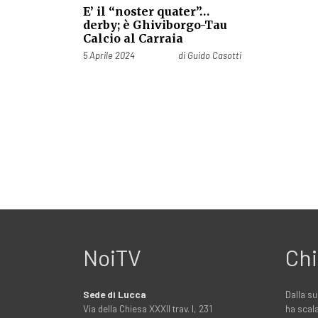
E’ il “noster quater”…
derby; è Ghiviborgo-Tau
Calcio al Carraia
Pubblicato il
5 Aprile 2024
di
Guido Casotti
NoiTV
Chi
Sede di Lucca
Dalla su
Via della Chiesa XXXII trav. I, 231
ha scala