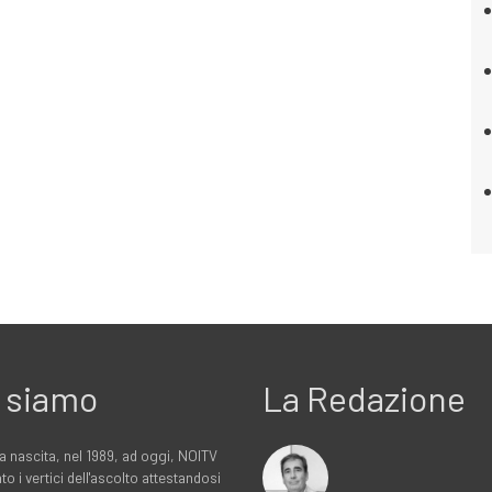
 siamo
La Redazione
a nascita, nel 1989, ad oggi, NOITV
to i vertici dell'ascolto attestandosi