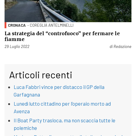
CRONACA
- COREGLIA ANTELMINELLI
La strategia del “controfuoco” per fermare le
fiamme
Pubblicato il
29 Luglio 2022
di
Redazione
Articoli recenti
Luca Fabbri vince per distacco il GP della
Garfagnana
Lunedì lutto cittadino per l’operaio morto ad
Avenza
Il Boat Party trasloca, ma non scaccia tutte le
polemiche