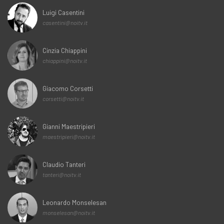
Luigi Casentini
casentini@noitv.it
Cinzia Chiappini
chiappini@noitv.it
Giacomo Corsetti
corsetti@noitv.it
Gianni Maestripieri
maestripieri@noitv.it
Claudio Tanteri
tanteri@noitv.it
Leonardo Monselesan
monselesan@noitv.it