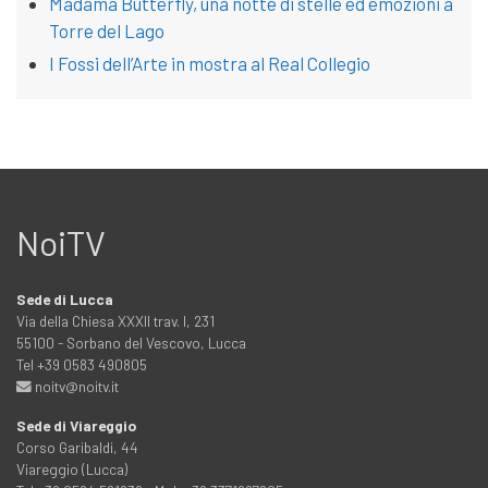
Madama Butterfly, una notte di stelle ed emozioni a
Torre del Lago
I Fossi dell’Arte in mostra al Real Collegio
NoiTV
Sede di Lucca
Via della Chiesa XXXII trav. I, 231
55100 - Sorbano del Vescovo, Lucca
Tel +39 0583 490805
noitv@noitv.it
Sede di Viareggio
Corso Garibaldi, 44
Viareggio (Lucca)