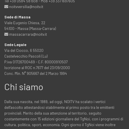
Tel +39 0584 581938 - Mob +39 3371697605
noitvversilia@noitv.it
Sede di Massa
Viale Eugenio Chiesa, 22
54100 - Massa (Massa-Carrara)
massacarrara@noitv.it
Sede Legale
Via del Ciocco, 6 55020
Castelvecchio Pascoli (Lu)
P.iva 01726700469 - C.F. 80000910507
Iscrizione al ROC n.7677 del 23/09/2000
Conc. Min. N° 905667 del 2 Marzo 1994
Chi siamo
Dalla sua nascita, nel 1989, ad oggi, NOITV ha scalato i vertici
dell'ascolto attestandosi stabilmente al primo posto tra le emittenti
provinciali. Merito della sua attenzione al territorio, seguito
costantemente con 15 edizioni giornaliere del TgNoi, con i programmi di
cultura, politica, sport, economia. Ogni giorno il TgNoi viene inoltre