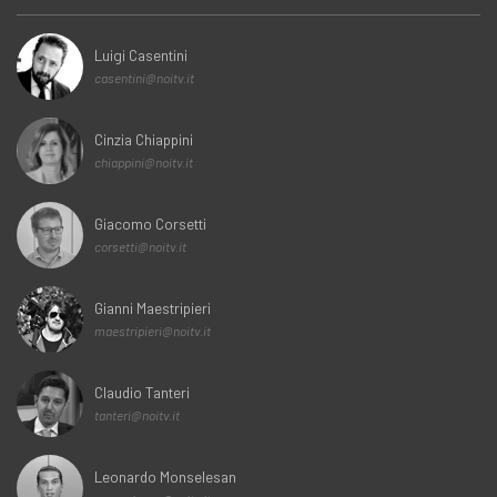
Luigi Casentini
casentini@noitv.it
Cinzia Chiappini
chiappini@noitv.it
Giacomo Corsetti
corsetti@noitv.it
Gianni Maestripieri
maestripieri@noitv.it
Claudio Tanteri
tanteri@noitv.it
Leonardo Monselesan