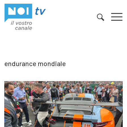
Vai al contenuto
endurance mondiale