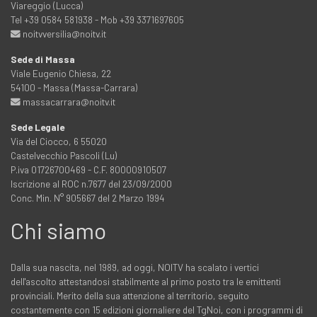
Viareggio (Lucca)
Tel +39 0584 581938 - Mob +39 3371697605
noitvversilia@noitv.it
Sede di Massa
Viale Eugenio Chiesa, 22
54100 - Massa (Massa-Carrara)
massacarrara@noitv.it
Sede Legale
Via del Ciocco, 6 55020
Castelvecchio Pascoli (Lu)
P.iva 01726700469 - C.F. 80000910507
Iscrizione al ROC n.7677 del 23/09/2000
Conc. Min. N° 905667 del 2 Marzo 1994
Chi siamo
Dalla sua nascita, nel 1989, ad oggi, NOITV ha scalato i vertici
dell'ascolto attestandosi stabilmente al primo posto tra le emittenti
provinciali. Merito della sua attenzione al territorio, seguito
costantemente con 15 edizioni giornaliere del TgNoi, con i programmi di