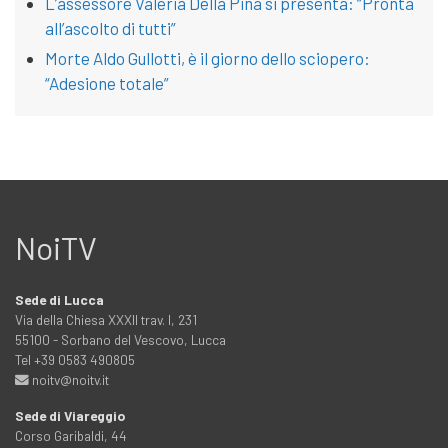
L’assessore Valeria Della Pina si presenta: “Pronta
all’ascolto di tutti”
Morte Aldo Gullotti, è il giorno dello sciopero:
“Adesione totale”
NoiTV
Sede di Lucca
Via della Chiesa XXXII trav. I, 231
55100 - Sorbano del Vescovo, Lucca
Tel +39 0583 490805
noitv@noitv.it
Sede di Viareggio
Corso Garibaldi, 44