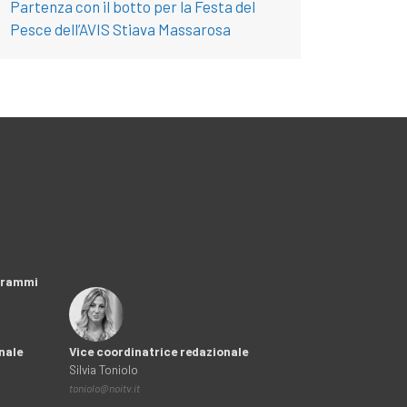
Partenza con il botto per la Festa del
Pesce dell’AVIS Stiava Massarosa
ogrammi
nale
Vice coordinatrice redazionale
Silvia Toniolo
toniolo@noitv.it