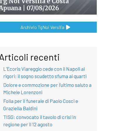
Tg Noi Versilia e Costa
Apuana | 07/08/2026
Archivio TgNoi Versilia
Articoli recenti
L’Ecoris Viareggio cede con il Napoli ai
rigori: il sogno scudetto sfuma ai quarti
Dolore e commozione per l’ultimo saluto a
Michele Lorenzoni
Folla per il funerale di Paolo Cosci e
Graziella Baldini
TISG: convocato il tavolo di crisi in
regione per il 12 agosto