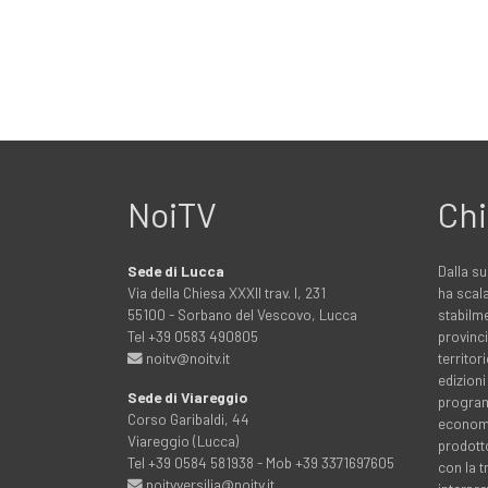
NoiTV
Chi
Sede di Lucca
Dalla su
Via della Chiesa XXXII trav. I, 231
ha scala
55100 - Sorbano del Vescovo, Lucca
stabilme
Tel +39 0583 490805
provinci
noitv@noitv.it
territo
edizioni
Sede di Viareggio
programm
Corso Garibaldi, 44
economia
Viareggio (Lucca)
prodott
Tel +39 0584 581938 - Mob +39 3371697605
con la 
noitvversilia@noitv.it