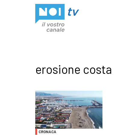
Vai al contenuto
erosione costa
CRONACA