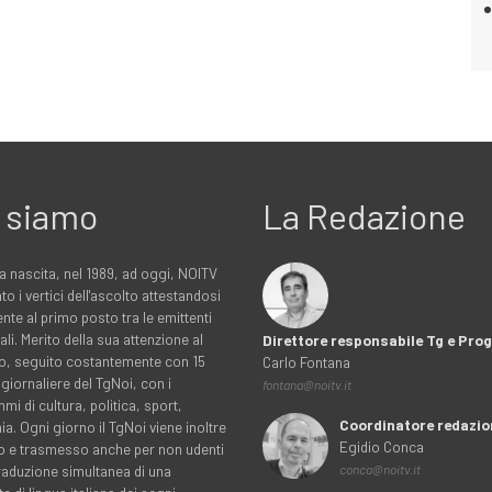
 siamo
La Redazione
a nascita, nel 1989, ad oggi, NOITV
to i vertici dell'ascolto attestandosi
nte al primo posto tra le emittenti
ali. Merito della sua attenzione al
Direttore responsabile Tg e Pr
rio, seguito costantemente con 15
Carlo Fontana
 giornaliere del TgNoi, con i
fontana@noitv.it
i di cultura, politica, sport,
Coordinatore redazio
. Ogni giorno il TgNoi viene inoltre
Egidio Conca
o e trasmesso anche per non udenti
traduzione simultanea di una
conca@noitv.it