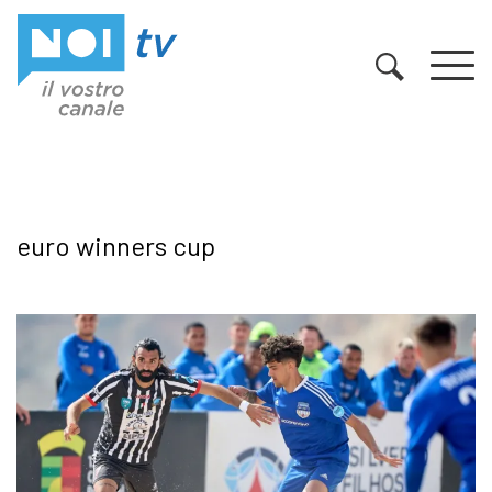
Vai al contenuto
euro winners cup