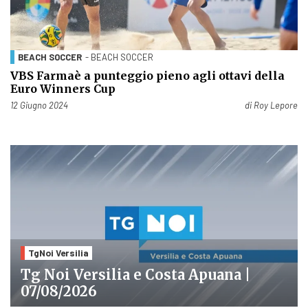
BEACH SOCCER
- BEACH SOCCER
VBS Farmaè a punteggio pieno agli ottavi della
Euro Winners Cup
Pubblicato il
12 Giugno 2024
di
Roy Lepore
TgNoi Versilia
Tg Noi Versilia e Costa Apuana |
07/08/2026