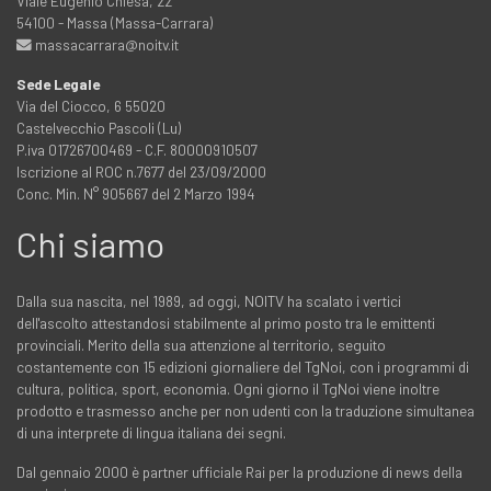
Viale Eugenio Chiesa, 22
54100 - Massa (Massa-Carrara)
massacarrara@noitv.it
Sede Legale
Via del Ciocco, 6 55020
Castelvecchio Pascoli (Lu)
P.iva 01726700469 - C.F. 80000910507
Iscrizione al ROC n.7677 del 23/09/2000
Conc. Min. N° 905667 del 2 Marzo 1994
Chi siamo
Dalla sua nascita, nel 1989, ad oggi, NOITV ha scalato i vertici
dell'ascolto attestandosi stabilmente al primo posto tra le emittenti
provinciali. Merito della sua attenzione al territorio, seguito
costantemente con 15 edizioni giornaliere del TgNoi, con i programmi di
cultura, politica, sport, economia. Ogni giorno il TgNoi viene inoltre
prodotto e trasmesso anche per non udenti con la traduzione simultanea
di una interprete di lingua italiana dei segni.
Dal gennaio 2000 è partner ufficiale Rai per la produzione di news della