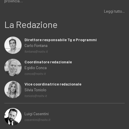
provincia…
Leggi tutto...
La Redazione
Direttore responsabile Tg e Programmi
Carlo Fontana
fontana@noitv.it
Coordinatore redazionale
Egidio Conca
conca@noitv.it
Vice coordinatrice redazionale
Silvia Toniolo
toniolo@noitv.it
Luigi Casentini
casentini@noitv.it