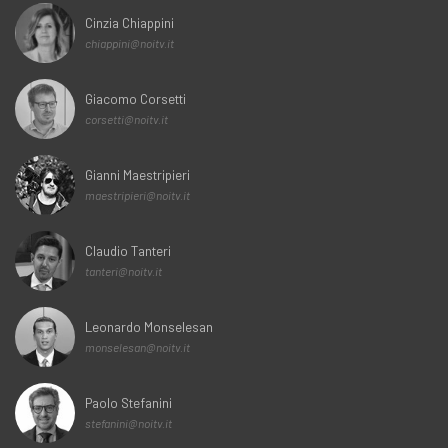
Cinzia Chiappini
chiappini@noitv.it
Giacomo Corsetti
corsetti@noitv.it
Gianni Maestripieri
maestripieri@noitv.it
Claudio Tanteri
tanteri@noitv.it
Leonardo Monselesan
monselesan@noitv.it
Paolo Stefanini
stefanini@noitv.it