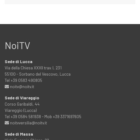
NoiTV
Sede di Lucca
Via della Chiesa XXXII trav. I, 231
55100 - Sorbano del Vescovo, Lucca
Tel +39 0583 490805
noitv@noitv.it
Sede di Viareggio
Corso Garibaldi, 44
Viareggio (Lucca)
Tel +39 0584 581938 - Mob +39 3371697605
noitvversilia@noitv.it
Sede di Massa