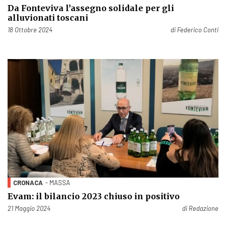
Da Fonteviva l’assegno solidale per gli
alluvionati toscani
Pubblicato il
18 Ottobre 2024
di
Federico Conti
CRONACA
- MASSA
Evam: il bilancio 2023 chiuso in positivo
Pubblicato il
21 Maggio 2024
di
Redazione