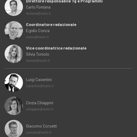
Direttore responsabile Tg e Programmi
Carlo Fontana
fontana@noitv.it
Coordinatore redazionale
Egidio Conca
conca@noitv.it
Vice coordinatrice redazionale
Silvia Toniolo
toniolo@noitv.it
Luigi Casentini
casentini@noitv.it
Cinzia Chiappini
chiappini@noitv.it
Giacomo Corsetti
corsetti@noitv.it