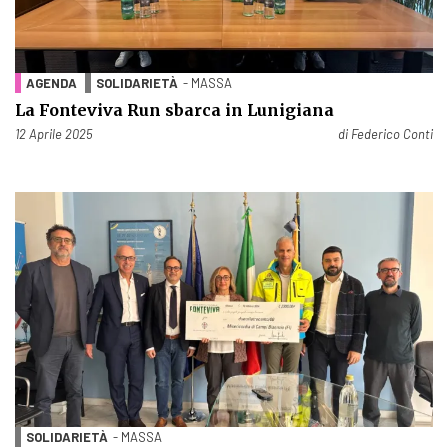
AGENDA
SOLIDARIETÀ
- MASSA
La Fonteviva Run sbarca in Lunigiana
Pubblicato il
12 Aprile 2025
di
Federico Conti
SOLIDARIETÀ
- MASSA