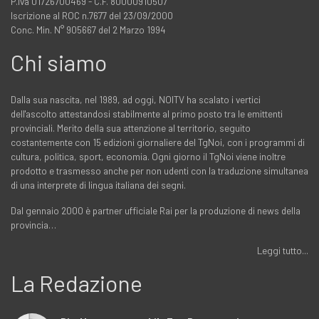
P.iva 01726700469 - C.F. 80000910507
Iscrizione al ROC n.7677 del 23/09/2000
Conc. Min. N° 905667 del 2 Marzo 1994
Chi siamo
Dalla sua nascita, nel 1989, ad oggi, NOITV ha scalato i vertici
dell'ascolto attestandosi stabilmente al primo posto tra le emittenti
provinciali. Merito della sua attenzione al territorio, seguito
costantemente con 15 edizioni giornaliere del TgNoi, con i programmi di
cultura, politica, sport, economia. Ogni giorno il TgNoi viene inoltre
prodotto e trasmesso anche per non udenti con la traduzione simultanea
di una interprete di lingua italiana dei segni.
Dal gennaio 2000 è partner ufficiale Rai per la produzione di news della
provincia…
Leggi tutto...
La Redazione