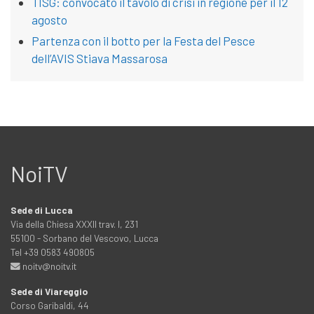
TISG: convocato il tavolo di crisi in regione per il 12
agosto
Partenza con il botto per la Festa del Pesce
dell’AVIS Stiava Massarosa
NoiTV
Sede di Lucca
Via della Chiesa XXXII trav. I, 231
55100 - Sorbano del Vescovo, Lucca
Tel +39 0583 490805
noitv@noitv.it
Sede di Viareggio
Corso Garibaldi, 44