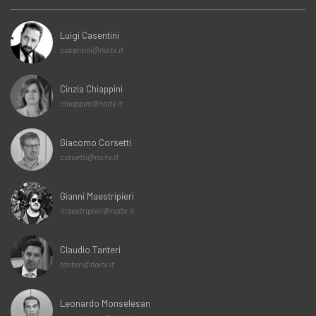
Luigi Casentini
casentini@noitv.it
Cinzia Chiappini
chiappini@noitv.it
Giacomo Corsetti
corsetti@noitv.it
Gianni Maestripieri
maestripieri@noitv.it
Claudio Tanteri
tanteri@noitv.it
Leonardo Monselesan