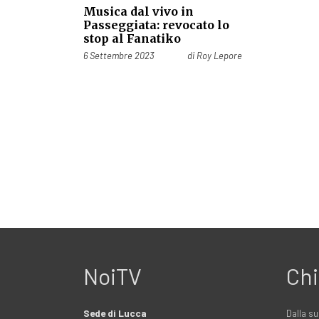
Musica dal vivo in
Passeggiata: revocato lo
stop al Fanatiko
Pubblicato il
6 Settembre 2023
di
Roy Lepore
NoiTV
Chi
Sede di Lucca
Dalla su