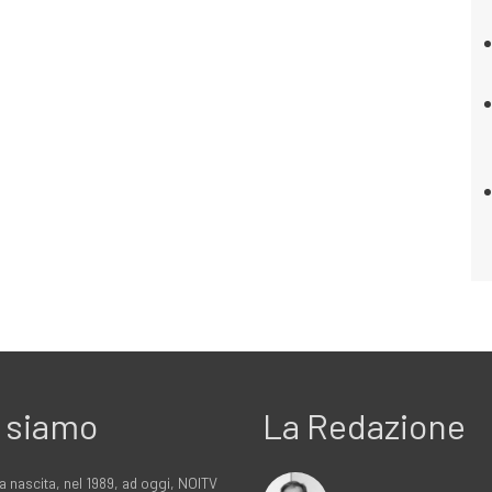
 siamo
La Redazione
a nascita, nel 1989, ad oggi, NOITV