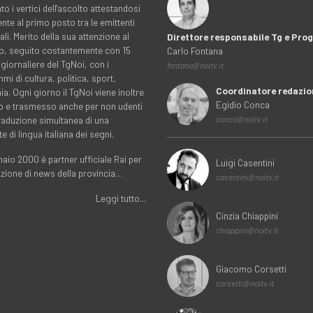
to i vertici dell'ascolto attestandosi
nte al primo posto tra le emittenti
ali. Merito della sua attenzione al
Direttore responsabile Tg e Pr
rio, seguito costantemente con 15
Carlo Fontana
 giornaliere del TgNoi, con i
fontana@noitv.it
i di cultura, politica, sport,
Coordinatore redazio
. Ogni giorno il TgNoi viene inoltre
Egidio Conca
o e trasmesso anche per non udenti
traduzione simultanea di una
conca@noitv.it
te di lingua italiana dei segni.
aio 2000 è partner ufficiale Rai per
Luigi Casentini
uzione di news della provincia…
casentini@noitv.it
Leggi tutto...
Cinzia Chiappini
chiappini@noitv.it
Giacomo Corsetti
corsetti@noitv.it