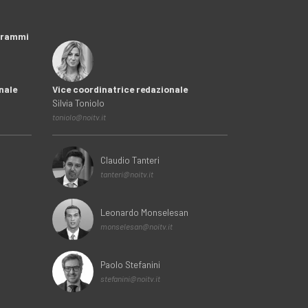
ogrammi
nale
Vice coordinatrice redazionale
Silvia Toniolo
toniolo@noitv.it
Claudio Tanteri
tanteri@noitv.it
Leonardo Monselesan
monselesan@noitv.it
Paolo Stefanini
stefanini@noitv.it