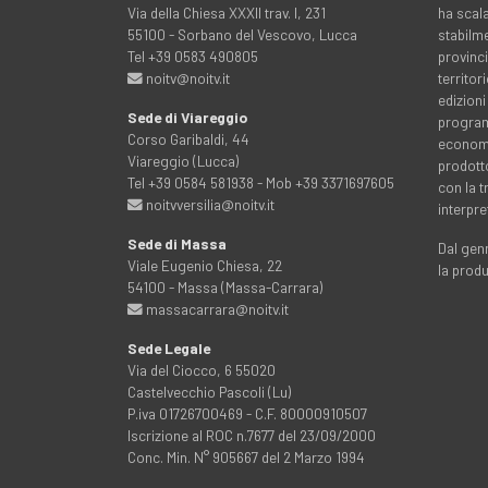
Via della Chiesa XXXII trav. I, 231
ha scala
55100 - Sorbano del Vescovo, Lucca
stabilme
Tel +39 0583 490805
provinci
noitv@noitv.it
territo
edizioni
Sede di Viareggio
programm
Corso Garibaldi, 44
economia
Viareggio (Lucca)
prodott
Tel +39 0584 581938 - Mob +39 3371697605
con la 
noitvversilia@noitv.it
interpre
Sede di Massa
Dal genn
Viale Eugenio Chiesa, 22
la prod
54100 - Massa (Massa-Carrara)
massacarrara@noitv.it
Sede Legale
Via del Ciocco, 6 55020
Castelvecchio Pascoli (Lu)
P.iva 01726700469 - C.F. 80000910507
Iscrizione al ROC n.7677 del 23/09/2000
Conc. Min. N° 905667 del 2 Marzo 1994