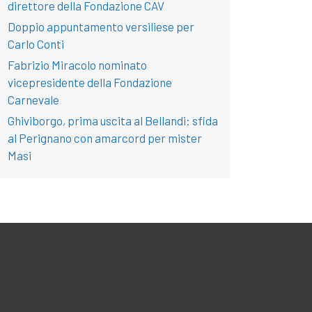
direttore della Fondazione CAV
Doppio appuntamento versiliese per
Carlo Conti
Fabrizio Miracolo nominato
vicepresidente della Fondazione
Carnevale
Ghiviborgo, prima uscita al Bellandi: sfida
al Perignano con amarcord per mister
Masi