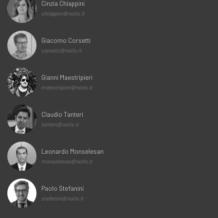
Cinzia Chiappini
chiappini@noitv.it
Giacomo Corsetti
corsetti@noitv.it
Gianni Maestripieri
maestripieri@noitv.it
Claudio Tanteri
tanteri@noitv.it
Leonardo Monselesan
monselesan@noitv.it
Paolo Stefanini
stefanini@noitv.it