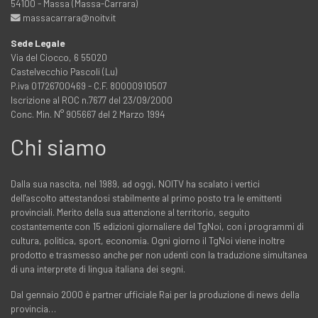
54100 - Massa (Massa-Carrara)
massacarrara@noitv.it
Sede Legale
Via del Ciocco, 6 55020
Castelvecchio Pascoli (Lu)
P.iva 01726700469 - C.F. 80000910507
Iscrizione al ROC n.7677 del 23/09/2000
Conc. Min. N° 905667 del 2 Marzo 1994
Chi siamo
Dalla sua nascita, nel 1989, ad oggi, NOITV ha scalato i vertici
dell'ascolto attestandosi stabilmente al primo posto tra le emittenti
provinciali. Merito della sua attenzione al territorio, seguito
costantemente con 15 edizioni giornaliere del TgNoi, con i programmi di
cultura, politica, sport, economia. Ogni giorno il TgNoi viene inoltre
prodotto e trasmesso anche per non udenti con la traduzione simultanea
di una interprete di lingua italiana dei segni.
Dal gennaio 2000 è partner ufficiale Rai per la produzione di news della
provincia…