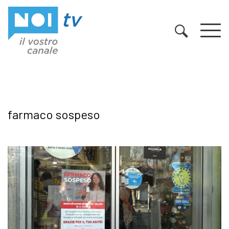
Vai al contenuto
farmaco sospeso