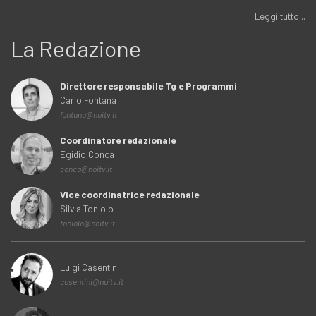
Leggi tutto...
La Redazione
Direttore responsabile Tg e Programmi
Carlo Fontana
fontana@noitv.it
Coordinatore redazionale
Egidio Conca
conca@noitv.it
Vice coordinatrice redazionale
Silvia Toniolo
toniolo@noitv.it
Luigi Casentini
casentini@noitv.it