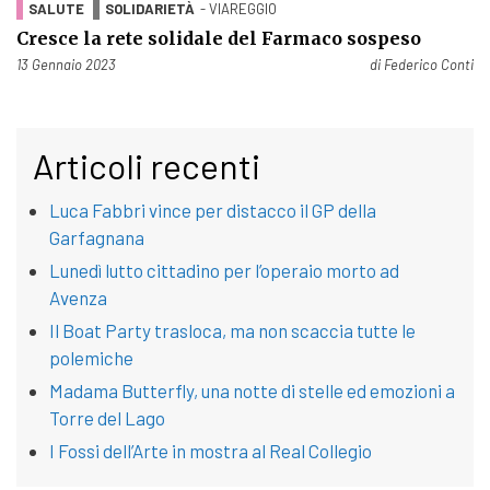
SALUTE
SOLIDARIETÀ
- VIAREGGIO
Cresce la rete solidale del Farmaco sospeso
Pubblicato il
13 Gennaio 2023
di
Federico Conti
Articoli recenti
Luca Fabbri vince per distacco il GP della
Garfagnana
Lunedì lutto cittadino per l’operaio morto ad
Avenza
Il Boat Party trasloca, ma non scaccia tutte le
polemiche
Madama Butterfly, una notte di stelle ed emozioni a
Torre del Lago
I Fossi dell’Arte in mostra al Real Collegio