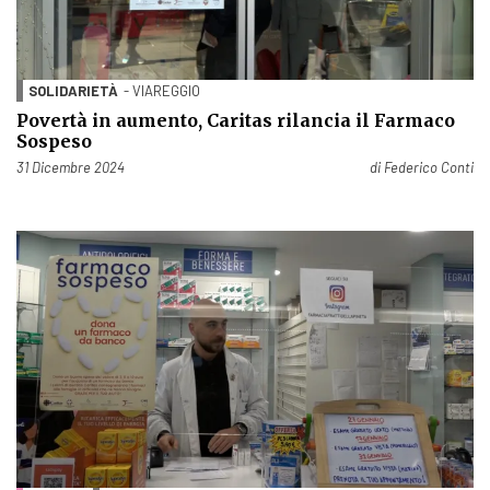
SOLIDARIETÀ
- VIAREGGIO
Povertà in aumento, Caritas rilancia il Farmaco
Sospeso
Pubblicato il
31 Dicembre 2024
di
Federico Conti