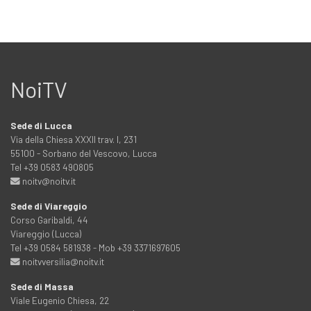
NoiTV
Sede di Lucca
Via della Chiesa XXXII trav. I, 231
55100 - Sorbano del Vescovo, Lucca
Tel +39 0583 490805
noitv@noitv.it
Sede di Viareggio
Corso Garibaldi, 44
Viareggio (Lucca)
Tel +39 0584 581938 - Mob +39 3371697605
noitvversilia@noitv.it
Sede di Massa
Viale Eugenio Chiesa, 22