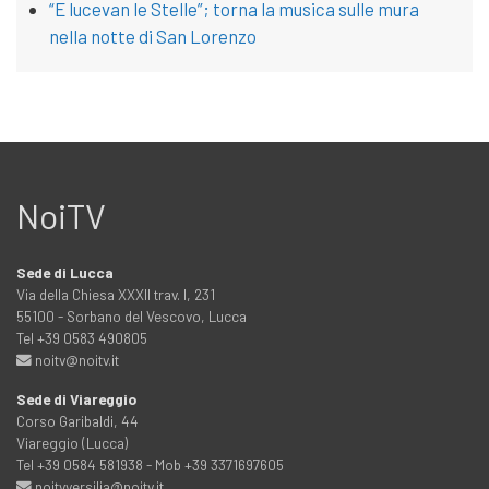
“E lucevan le Stelle”; torna la musica sulle mura
nella notte di San Lorenzo
NoiTV
Sede di Lucca
Via della Chiesa XXXII trav. I, 231
55100 - Sorbano del Vescovo, Lucca
Tel +39 0583 490805
noitv@noitv.it
Sede di Viareggio
Corso Garibaldi, 44
Viareggio (Lucca)
Tel +39 0584 581938 - Mob +39 3371697605
noitvversilia@noitv.it