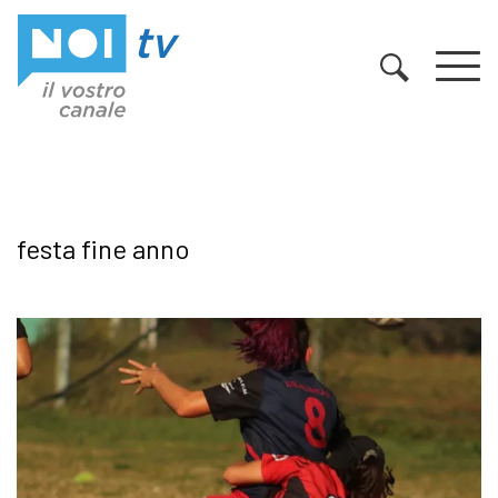
Vai al contenuto
festa fine anno