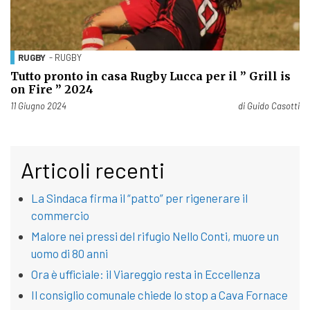
RUGBY
- RUGBY
Tutto pronto in casa Rugby Lucca per il ” Grill is
on Fire ” 2024
Pubblicato il
11 Giugno 2024
di
Guido Casotti
Articoli recenti
La Sindaca firma il “patto” per rigenerare il
commercio
Malore nei pressi del rifugio Nello Conti, muore un
uomo di 80 anni
Ora è ufficiale: il Viareggio resta in Eccellenza
Il consiglio comunale chiede lo stop a Cava Fornace