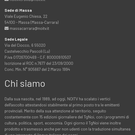
Sede di Massa
Viale Eugenio Chiesa, 22
54100 - Massa (Massa-Carrara)
massacarrara@noitv.it
Sede Legale
Via del Ciocco, 6 55020
Castelvecchio Pascoli (Lu)
P.iva 01726700469 - C.F. 80000910507
Iscrizione al ROC n.7677 del 23/09/2000
Conc. Min. N° 905667 del 2 Marzo 1994
Chi siamo
Dalla sua nascita, nel 1989, ad oggi, NOITV ha scalato i vertici
dell'ascolto attestandosi stabilmente al primo posto tra le emittenti
provinciali. Merito della sua attenzione al territorio, seguito
costantemente con 15 edizioni giornaliere del TgNoi, con i programmi di
cultura, politica, sport, economia. Ogni giorno il TgNoi viene inoltre
prodotto e trasmesso anche per non udenti con la traduzione simultanea
di una interprete di lingua italiana dei segni.