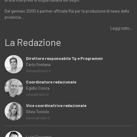
Dal gennaio 2000 è partner ufficiale Rai per la produzione di news della
provincia…
Leggi tutto...
La Redazione
Direttore responsabile Tg e Programmi
Carlo Fontana
fontana@noitv.it
Coordinatore redazionale
Egidio Conca
conca@noitv.it
Vice coordinatrice redazionale
Silvia Toniolo
toniolo@noitv.it
Luigi Casentini