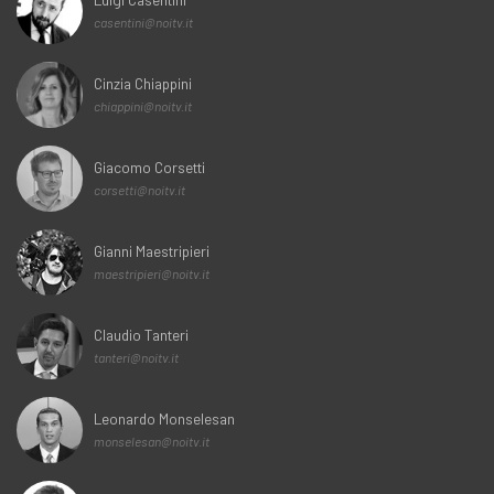
casentini@noitv.it
Cinzia Chiappini
chiappini@noitv.it
Giacomo Corsetti
corsetti@noitv.it
Gianni Maestripieri
maestripieri@noitv.it
Claudio Tanteri
tanteri@noitv.it
Leonardo Monselesan
monselesan@noitv.it