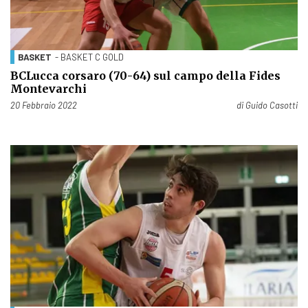
BASKET
- BASKET C GOLD
BCLucca corsaro (70-64) sul campo della Fides
Montevarchi
Pubblicato il
20 Febbraio 2022
di
Guido Casotti