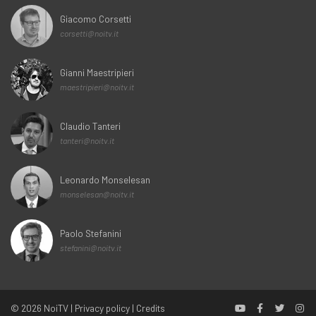
Giacomo Corsetti
corsetti@noitv.it
Gianni Maestripieri
maestripieri@noitv.it
Claudio Tanteri
tanteri@noitv.it
Leonardo Monselesan
monselesan@noitv.it
Paolo Stefanini
stefanini@noitv.it
© 2026
NoiTV
|
Privacy policy
|
Credits