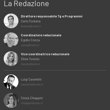
La Redazione
Direttore responsabile Tg e Programmi
Carlo Fontana
fontana@noitv.it
Coordinatore redazionale
Egidio Conca
conca@noitv.it
Vice coordinatrice redazionale
Silvia Toniolo
toniolo@noitv.it
Luigi Casentini
casentini@noitv.it
Cinzia Chiappini
chiappini@noitv.it