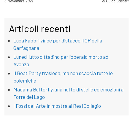
Pubblicato il
8 Novembre 2021
di
Guido Casotti
Articoli recenti
Luca Fabbri vince per distacco il GP della
Garfagnana
Lunedì lutto cittadino per l’operaio morto ad
Avenza
Il Boat Party trasloca, ma non scaccia tutte le
polemiche
Madama Butterfly, una notte di stelle ed emozioni a
Torre del Lago
I Fossi dell’Arte in mostra al Real Collegio