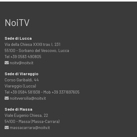
NoiTV
Sede di Lucca
Via della Chiesa XXXII trav. I, 231
55100 - Sorbano del Vescovo, Lucca
Tel +39 0583 490805
noitv@noitv.it
Sede di Viareggio
Corso Garibaldi, 44
Viareggio (Lucca)
Tel +39 0584 581938 - Mob +39 3371697605
noitvversilia@noitv.it
Sede di Massa
Viale Eugenio Chiesa, 22
54100 - Massa (Massa-Carrara)
massacarrara@noitv.it