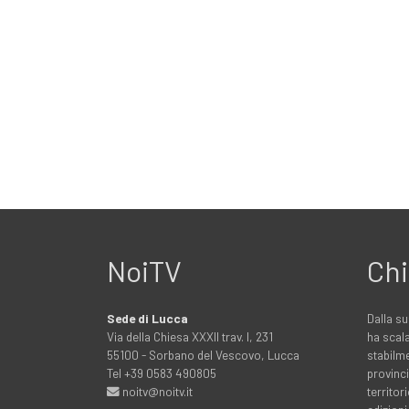
NoiTV
Chi
Sede di Lucca
Dalla su
Via della Chiesa XXXII trav. I, 231
ha scala
55100 - Sorbano del Vescovo, Lucca
stabilme
Tel +39 0583 490805
provinci
noitv@noitv.it
territo