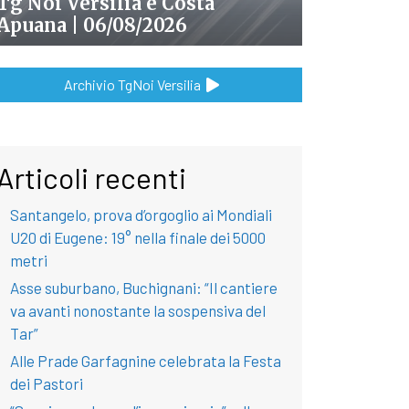
Tg Noi Versilia e Costa
Apuana | 06/08/2026
Archivio TgNoi Versilia
Articoli recenti
Santangelo, prova d’orgoglio ai Mondiali
U20 di Eugene: 19° nella finale dei 5000
metri
Asse suburbano, Buchignani: “Il cantiere
va avanti nonostante la sospensiva del
Tar”
Alle Prade Garfagnine celebrata la Festa
dei Pastori