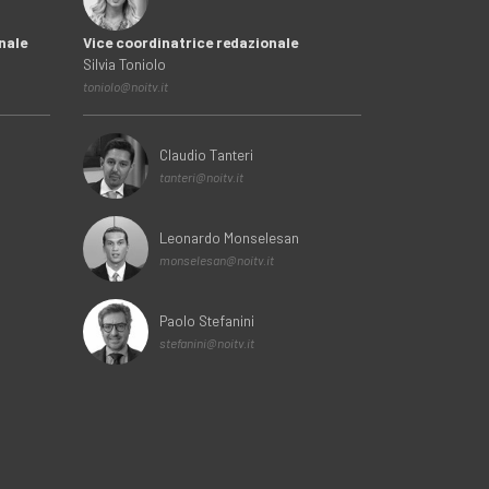
nale
Vice coordinatrice redazionale
Silvia Toniolo
toniolo@noitv.it
Claudio Tanteri
tanteri@noitv.it
Leonardo Monselesan
monselesan@noitv.it
Paolo Stefanini
stefanini@noitv.it