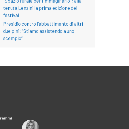
“Spazio rurale per l’immaginario”; alla
tenuta Lenzini la prima edizione del
festival
Presidio contro l’abbattimento di altri
due pini: “Stiamo assistendo a uno
scempio”
ogrammi