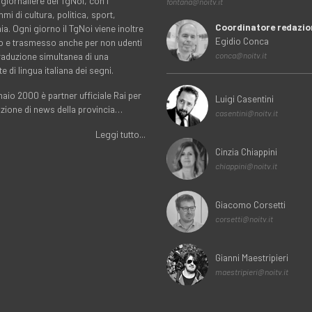
 giornaliere del TgNoi, con i
fontana@noitv.it
i di cultura, politica, sport,
Coordinatore redazio
. Ogni giorno il TgNoi viene inoltre
Egidio Conca
o e trasmesso anche per non udenti
traduzione simultanea di una
conca@noitv.it
te di lingua italiana dei segni.
aio 2000 è partner ufficiale Rai per
Luigi Casentini
uzione di news della provincia…
casentini@noitv.it
Leggi tutto...
Cinzia Chiappini
chiappini@noitv.it
Giacomo Corsetti
corsetti@noitv.it
Gianni Maestripieri
maestripieri@noitv.it