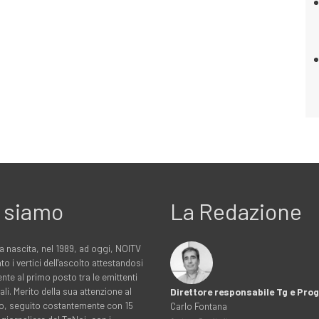
 siamo
La Redazione
a nascita, nel 1989, ad oggi, NOITV
to i vertici dell'ascolto attestandosi
nte al primo posto tra le emittenti
ali. Merito della sua attenzione al
Direttore responsabile Tg e Pr
rio, seguito costantemente con 15
Carlo Fontana