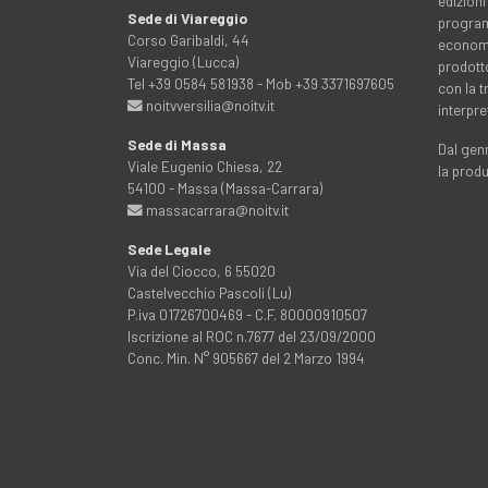
edizioni
Sede di Viareggio
programm
Corso Garibaldi, 44
economia
Viareggio (Lucca)
prodott
Tel +39 0584 581938 - Mob +39 3371697605
con la 
noitvversilia@noitv.it
interpre
Sede di Massa
Dal genn
Viale Eugenio Chiesa, 22
la prod
54100 - Massa (Massa-Carrara)
massacarrara@noitv.it
Sede Legale
Via del Ciocco, 6 55020
Castelvecchio Pascoli (Lu)
P.iva 01726700469 - C.F. 80000910507
Iscrizione al ROC n.7677 del 23/09/2000
Conc. Min. N° 905667 del 2 Marzo 1994