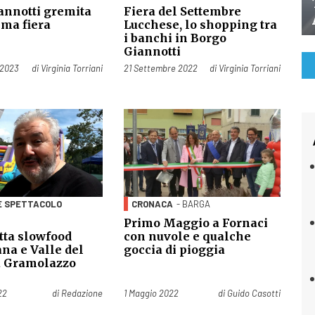
annotti gremita
Fiera del Settembre
ima fiera
Lucchese, lo shopping tra
i banchi in Borgo
Giannotti
Pubblicato il
 2023
di
Virginia Torriani
21 Settembre 2022
di
Virginia Torriani
E SPETTACOLO
CRONACA
- BARGA
O
Primo Maggio a Fornaci
tta slowfood
con nuvole e qualche
na e Valle del
goccia di pioggia
a Gramolazzo
Pubblicato il
22
di
Redazione
1 Maggio 2022
di
Guido Casotti