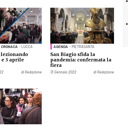
CRONACA
- LUCCA
AGENDA
- PIETRASANTA
llezionando
San Biagio sfida la
2 e 3 aprile
pandemia: confermata la
fiera
Pubblicato il
022
di
Redazione
13 Gennaio 2022
di
Redazione