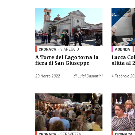
CRONACA
- VIAREGGIO
AGENDA
A Torre del Lago torna la
Lucca Co
fiera di San Giuseppe
slitta al 
Pubblicato il
Pubblicato il
20 Marzo 2022
di
Luigi Casentini
4 Febbraio 2
CRONACA
- SERAVEZZA
CRONACA