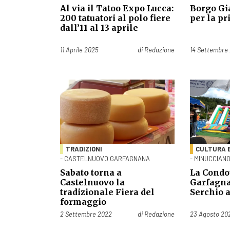
Al via il Tatoo Expo Lucca:
Borgo Gi
200 tatuatori al polo fiere
per la pr
dall’11 al 13 aprile
Pubblicato il
Pubblicato il
11 Aprile 2025
di
Redazione
14 Settembre
TRADIZIONI
CULTURA 
- CASTELNUOVO GARFAGNANA
- MINUCCIAN
Sabato torna a
La Condo
Castelnuovo la
Garfagna
tradizionale Fiera del
Serchio 
formaggio
Pubblicato il
Pubblicato il
2 Settembre 2022
di
Redazione
23 Agosto 20