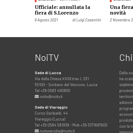
Ufficiale: annullata la
Una fiera
fiera di S.Lorenzo
novità
Pubblicato il
Pubblicato il
6 Agosto 2021
di
Luigi Casentini
2 Novembre 2
NoiTV
Chi
Sede di Lucca
Dalla su
Via della Chiesa XXXII trav. I, 231
ha scala
55100 - Sorbano del Vescovo, Lucca
stabilme
Tel +39 0583 490805
provinci
noitv@noitv.it
territo
edizioni
Sede di Viareggio
programm
Corso Garibaldi, 44
economia
Viareggio (Lucca)
prodott
Tel +39 0584 581938 - Mob +39 3371697605
con la 
noitvversilia@noitv.it
interpre