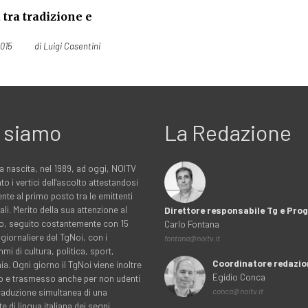
 tra tradizione e
015
di
Luigi Casentini
 siamo
La Redazione
a nascita, nel 1989, ad oggi, NOITV
to i vertici dell'ascolto attestandosi
nte al primo posto tra le emittenti
ali. Merito della sua attenzione al
Direttore responsabile Tg e Pr
rio, seguito costantemente con 15
Carlo Fontana
 giornaliere del TgNoi, con i
fontana@noitv.it
i di cultura, politica, sport,
Coordinatore redazio
. Ogni giorno il TgNoi viene inoltre
Egidio Conca
o e trasmesso anche per non udenti
traduzione simultanea di una
conca@noitv.it
te di lingua italiana dei segni.