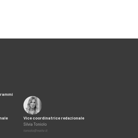
ogrammi
nale
Vice coordinatrice redazionale
Silvia Toniolo
toniolo@noitv.it