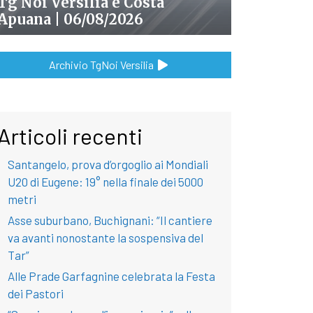
Tg Noi Versilia e Costa
Apuana | 06/08/2026
Archivio TgNoi Versilia
Articoli recenti
Santangelo, prova d’orgoglio ai Mondiali
U20 di Eugene: 19° nella finale dei 5000
metri
Asse suburbano, Buchignani: “Il cantiere
va avanti nonostante la sospensiva del
Tar”
Alle Prade Garfagnine celebrata la Festa
dei Pastori