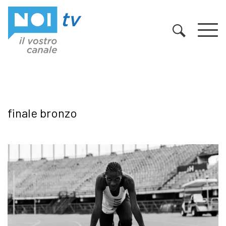
Vai al contenuto
finale bronzo