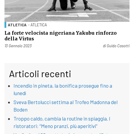
ATLETICA
- ATLETICA
La forte velocista nigeriana Yakubu rinforzo
della Virtus
Pubblicato il
13 Gennaio 2023
di
Guido Casotti
Articoli recenti
Incendio in pineta, la bonifica prosegue fino a
lunedì
Sveva Bertolucci settima al Trofeo Madonna del
Boden
Troppo caldo, cambia la routine in spiaggia. I
ristoratori: “Meno pranzi, più aperitivi”