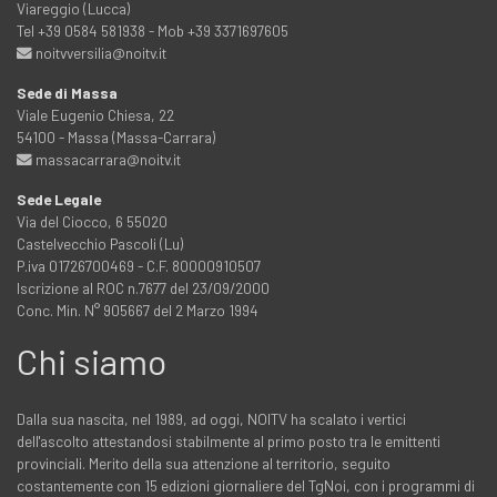
Viareggio (Lucca)
Tel +39 0584 581938 - Mob +39 3371697605
noitvversilia@noitv.it
Sede di Massa
Viale Eugenio Chiesa, 22
54100 - Massa (Massa-Carrara)
massacarrara@noitv.it
Sede Legale
Via del Ciocco, 6 55020
Castelvecchio Pascoli (Lu)
P.iva 01726700469 - C.F. 80000910507
Iscrizione al ROC n.7677 del 23/09/2000
Conc. Min. N° 905667 del 2 Marzo 1994
Chi siamo
Dalla sua nascita, nel 1989, ad oggi, NOITV ha scalato i vertici
dell'ascolto attestandosi stabilmente al primo posto tra le emittenti
provinciali. Merito della sua attenzione al territorio, seguito
costantemente con 15 edizioni giornaliere del TgNoi, con i programmi di