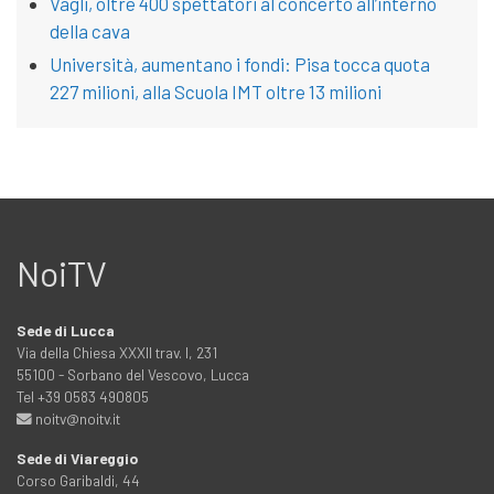
Vagli, oltre 400 spettatori al concerto all’interno
della cava
Università, aumentano i fondi: Pisa tocca quota
227 milioni, alla Scuola IMT oltre 13 milioni
NoiTV
Sede di Lucca
Via della Chiesa XXXII trav. I, 231
55100 - Sorbano del Vescovo, Lucca
Tel +39 0583 490805
noitv@noitv.it
Sede di Viareggio
Corso Garibaldi, 44