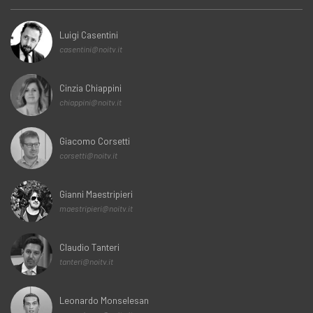
Luigi Casentini
casentini@noitv.it
Cinzia Chiappini
chiappini@noitv.it
Giacomo Corsetti
corsetti@noitv.it
Gianni Maestripieri
maestripieri@noitv.it
Claudio Tanteri
tanteri@noitv.it
Leonardo Monselesan