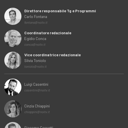
Direttore responsabile Tg e Programmi
Carlo Fontana
fontana@noitv.it
Coordinatore redazionale
Egidio Conca
conca@noitv.it
Vice coordinatrice redazionale
Silvia Toniolo
toniolo@noitv.it
Luigi Casentini
casentini@noitv.it
Cinzia Chiappini
chiappini@noitv.it
Giacomo Corsetti