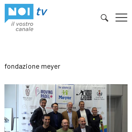
Vai al contenuto
fondazione meyer