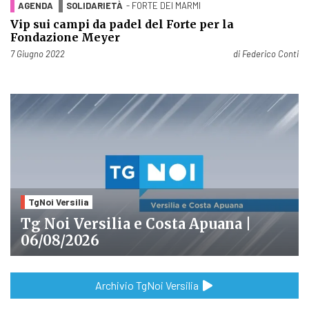
AGENDA
SOLIDARIETÀ
- FORTE DEI MARMI
Vip sui campi da padel del Forte per la
Fondazione Meyer
Pubblicato il
7 Giugno 2022
di
Federico Conti
TgNoi Versilia
Tg Noi Versilia e Costa Apuana |
06/08/2026
Archivio TgNoi Versilia