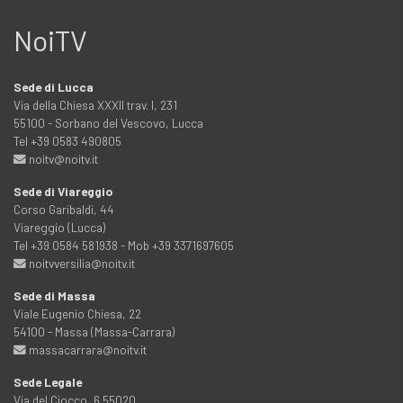
NoiTV
Sede di Lucca
Via della Chiesa XXXII trav. I, 231
55100 - Sorbano del Vescovo, Lucca
Tel +39 0583 490805
noitv@noitv.it
Sede di Viareggio
Corso Garibaldi, 44
Viareggio (Lucca)
Tel +39 0584 581938 - Mob +39 3371697605
noitvversilia@noitv.it
Sede di Massa
Viale Eugenio Chiesa, 22
54100 - Massa (Massa-Carrara)
massacarrara@noitv.it
Sede Legale
Via del Ciocco, 6 55020