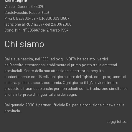
Sede Legale
Via del Ciocco, 6 55020
Castelvecchio Pascoli (Lu)
P.iva 01726700469 - C.F. 80000910507
Iscrizione al ROC n.7677 del 23/09/2000
Conc. Min. N° 905667 del 2 Marzo 1994
Chi siamo
Dalla sua nascita, nel 1989, ad oggi, NOITV ha scalato i vertici
dell'ascolto attestandosi stabilmente al primo posto tra le emittenti
provinciali. Merito della sua attenzione al territorio, seguito
costantemente con 15 edizioni giornaliere del TgNoi, con i programmi di
cultura, politica, sport, economia. Ogni giorno il TgNoi viene inoltre
prodotto e trasmesso anche per non udenti con la traduzione simultanea
di una interprete di lingua italiana dei segni.
Dal gennaio 2000 è partner ufficiale Rai per la produzione di news della
provincia…
Leggi tutto...