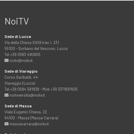
NoiTV
Sede di Lucca
Via della Chiesa XXXII trav. I, 231
55100 - Sorbano del Vescovo, Lucca
Tel +39 0583 490805
noitv@noitv.it
Sede di Viareggio
Corso Garibaldi, 44
Viareggio (Lucca)
Tel +39 0584 581938 - Mob +39 3371697605
noitvversilia@noitv.it
Sede di Massa
Viale Eugenio Chiesa, 22
54100 - Massa (Massa-Carrara)
massacarrara@noitv.it