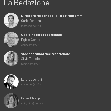
La Redazione
Direttore responsabile Tg e Programmi
Carlo Fontana
fontana@noitv.it
Coordinatore redazionale
Egidio Conca
conca@noitv.it
Vice coordinatrice redazionale
Silvia Toniolo
toniolo@noitv.it
Luigi Casentini
casentini@noitv.it
Cinzia Chiappini
chiappini@noitv.it