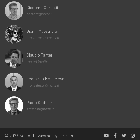
Giacomo Corsetti
corsetti@noitv.it
Gianni Maestripieri
maestripieri@noitv.it
Claudio Tanteri
tanteri@noitv.it
Leonardo Monselesan
monselesan@noitv.it
Paolo Stefanini
stefanini@noitv.it
© 2026
NoiTV
|
Privacy policy
|
Credits