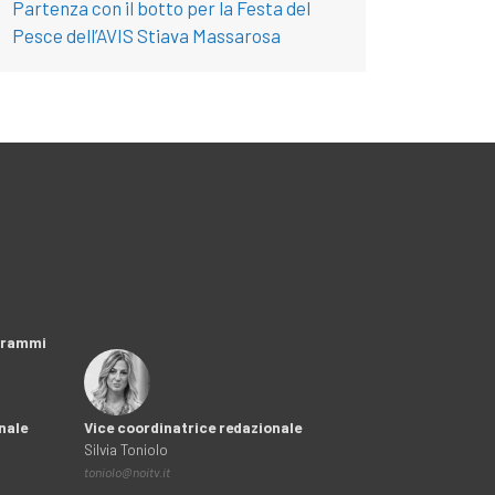
Partenza con il botto per la Festa del
Pesce dell’AVIS Stiava Massarosa
ogrammi
nale
Vice coordinatrice redazionale
Silvia Toniolo
toniolo@noitv.it