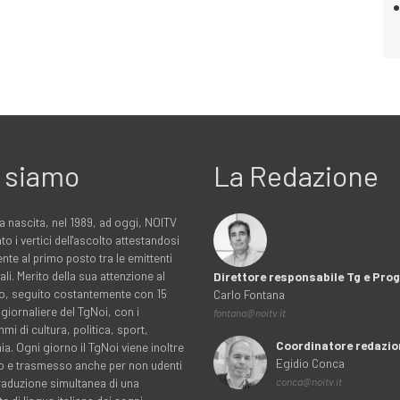
 siamo
La Redazione
a nascita, nel 1989, ad oggi, NOITV
to i vertici dell'ascolto attestandosi
nte al primo posto tra le emittenti
ali. Merito della sua attenzione al
Direttore responsabile Tg e Pr
rio, seguito costantemente con 15
Carlo Fontana
 giornaliere del TgNoi, con i
fontana@noitv.it
i di cultura, politica, sport,
Coordinatore redazio
. Ogni giorno il TgNoi viene inoltre
Egidio Conca
o e trasmesso anche per non udenti
traduzione simultanea di una
conca@noitv.it