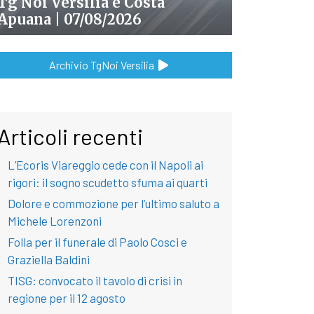
Tg Noi Versilia e Costa
Apuana | 07/08/2026
Archivio TgNoi Versilia
Articoli recenti
L’Ecoris Viareggio cede con il Napoli ai
rigori: il sogno scudetto sfuma ai quarti
Dolore e commozione per l’ultimo saluto a
Michele Lorenzoni
Folla per il funerale di Paolo Cosci e
Graziella Baldini
TISG: convocato il tavolo di crisi in
regione per il 12 agosto