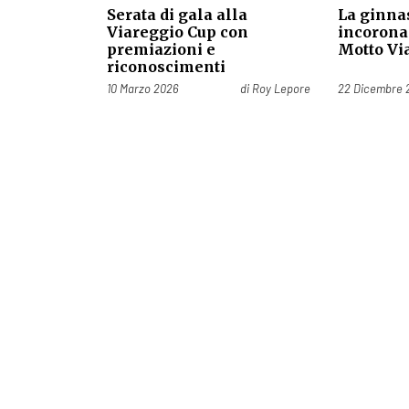
Serata di gala alla
La ginna
Viareggio Cup con
incorona
premiazioni e
Motto Vi
riconoscimenti
Pubblicato il
Pubblicato il
10 Marzo 2026
di
Roy Lepore
22 Dicembre 