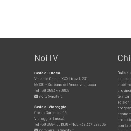
NoiTV
Chi
Sede di Lucca
Dalla su
Via della Chiesa XXXII trav. I, 231
ha scala
55100 - Sorbano del Vescovo, Lucca
stabilme
Tel +39 0583 490805
provinci
noitv@noitv.it
territo
edizioni
Sede di Viareggio
programm
Corso Garibaldi, 44
economia
Viareggio (Lucca)
prodott
Tel +39 0584 581938 - Mob +39 3371697605
con la 
noitvversilia@noitv.it