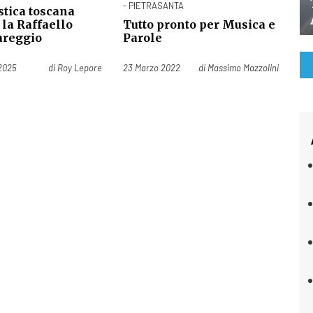
- PIETRASANTA
stica toscana
 la Raffaello
Tutto pronto per Musica e
areggio
Parole
Pubblicato il
2025
di
Roy Lepore
23 Marzo 2022
di
Massimo Mazzolini