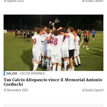
Pubblicato il
19 Agosto 2022
di
Guido Casotti
CALCIO
- CALCIO GIOVANILE
Tau Calcio Altopascio vince il Memorial Antonio
Cordischi
Pubblicato il
10 Settembre 2021
di
Guido Casotti