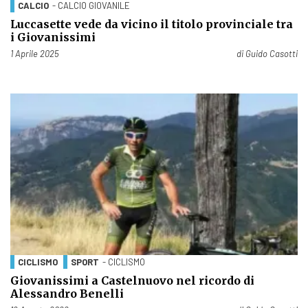
CALCIO
- CALCIO GIOVANILE
Luccasette vede da vicino il titolo provinciale tra
i Giovanissimi
Pubblicato il
1 Aprile 2025
di
Guido Casotti
CICLISMO
SPORT
- CICLISMO
Giovanissimi a Castelnuovo nel ricordo di
Alessandro Benelli