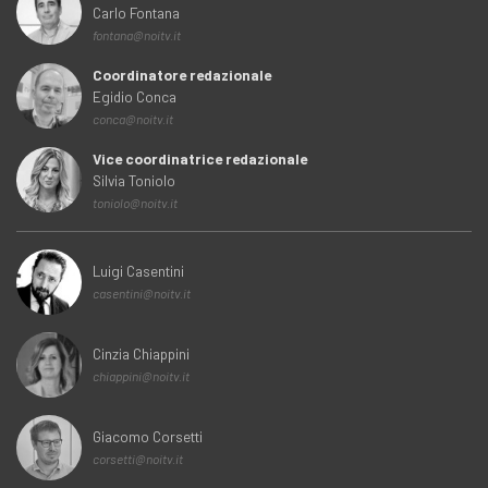
Carlo Fontana
fontana@noitv.it
Coordinatore redazionale
Egidio Conca
conca@noitv.it
Vice coordinatrice redazionale
Silvia Toniolo
toniolo@noitv.it
Luigi Casentini
casentini@noitv.it
Cinzia Chiappini
chiappini@noitv.it
Giacomo Corsetti
corsetti@noitv.it