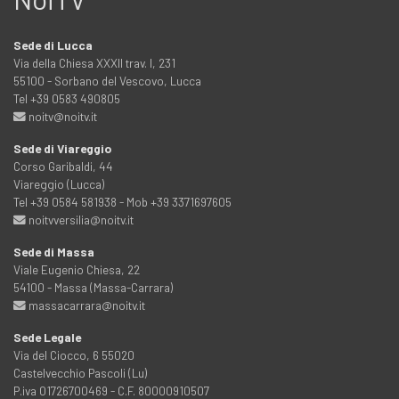
Sede di Lucca
Via della Chiesa XXXII trav. I, 231
55100 - Sorbano del Vescovo, Lucca
Tel +39 0583 490805
noitv@noitv.it
Sede di Viareggio
Corso Garibaldi, 44
Viareggio (Lucca)
Tel +39 0584 581938 - Mob +39 3371697605
noitvversilia@noitv.it
Sede di Massa
Viale Eugenio Chiesa, 22
54100 - Massa (Massa-Carrara)
massacarrara@noitv.it
Sede Legale
Via del Ciocco, 6 55020
Castelvecchio Pascoli (Lu)
P.iva 01726700469 - C.F. 80000910507