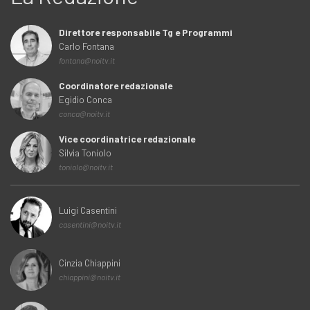
Direttore responsabile Tg e Programmi
Carlo Fontana
fontana@noitv.it
Coordinatore redazionale
Egidio Conca
conca@noitv.it
Vice coordinatrice redazionale
Silvia Toniolo
toniolo@noitv.it
Luigi Casentini
casentini@noitv.it
Cinzia Chiappini
chiappini@noitv.it