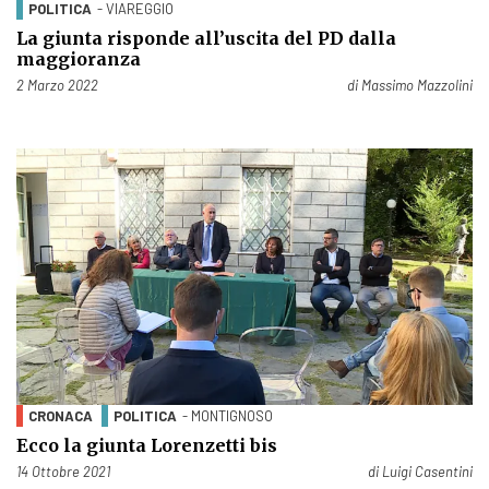
POLITICA
- VIAREGGIO
La giunta risponde all’uscita del PD dalla
maggioranza
Pubblicato il
2 Marzo 2022
di
Massimo Mazzolini
CRONACA
POLITICA
- MONTIGNOSO
Ecco la giunta Lorenzetti bis
Pubblicato il
14 Ottobre 2021
di
Luigi Casentini