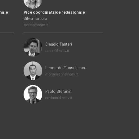
nale
Vice coordinatrice redazionale
Silvia Toniolo
toniolo@noitv.it
Claudio Tanteri
tanteri@noitv.it
Leonardo Monselesan
monselesan@noitv.it
Paolo Stefanini
stefanini@noitv.it