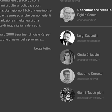
 giornaliere del TgNoi, con i
fontana@noitv.it
i di cultura, politica, sport,
Coordinatore redazio
. Ogni giorno il TgNoi viene inoltre
Egidio Conca
o e trasmesso anche per non udenti
traduzione simultanea di una
conca@noitv.it
te di lingua italiana dei segni.
aio 2000 è partner ufficiale Rai per
Luigi Casentini
uzione di news della provincia…
casentini@noitv.it
Leggi tutto...
Cinzia Chiappini
chiappini@noitv.it
Giacomo Corsetti
corsetti@noitv.it
Gianni Maestripieri
maestripieri@noitv.it