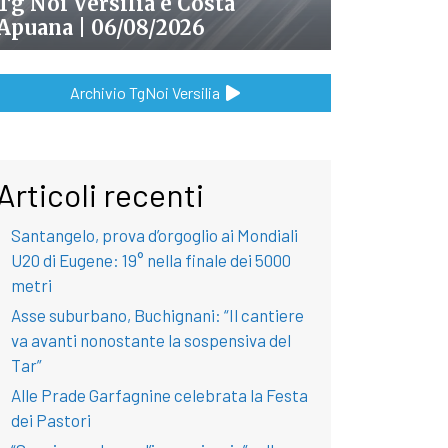
Tg Noi Versilia e Costa
Apuana | 06/08/2026
Archivio TgNoi Versilia
Articoli recenti
Santangelo, prova d’orgoglio ai Mondiali
U20 di Eugene: 19° nella finale dei 5000
metri
Asse suburbano, Buchignani: “Il cantiere
va avanti nonostante la sospensiva del
Tar”
Alle Prade Garfagnine celebrata la Festa
dei Pastori