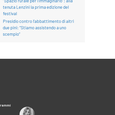
“Spazio rurale per l’immaginario”; alla
tenuta Lenzini la prima edizione del
festival
Presidio contro l’abbattimento di altri
due pini: “Stiamo assistendo a uno
scempio”
ogrammi