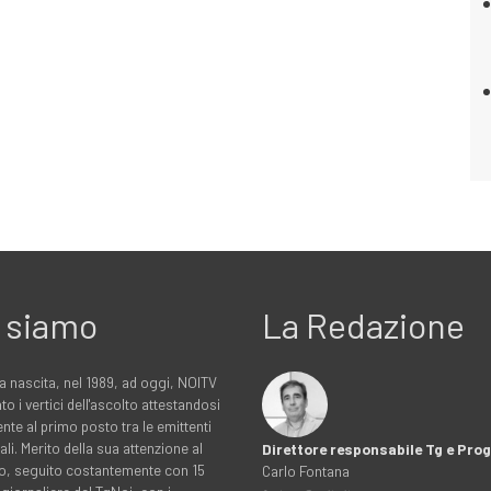
 siamo
La Redazione
a nascita, nel 1989, ad oggi, NOITV
to i vertici dell'ascolto attestandosi
nte al primo posto tra le emittenti
ali. Merito della sua attenzione al
Direttore responsabile Tg e Pr
rio, seguito costantemente con 15
Carlo Fontana