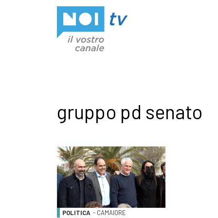
Vai al contenuto
gruppo pd senato
POLITICA
- CAMAIORE