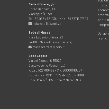
edizioni
Sede di Viareggio
programm
Corso Garibaldi, 44
economia
Viareggio (Lucca)
prodott
Tel +39 0584 581938 - Mob +39 3371697605
con la 
noitvversilia@noitv.it
interpre
Sede di Massa
Dal genn
Viale Eugenio Chiesa, 22
la prod
54100 - Massa (Massa-Carrara)
massacarrara@noitv.it
Sede Legale
Via del Ciocco, 6 55020
Castelvecchio Pascoli (Lu)
P.iva 01726700469 - C.F. 80000910507
Iscrizione al ROC n.7677 del 23/09/2000
Conc. Min. N° 905667 del 2 Marzo 1994