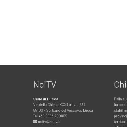
NoiTV
Chi
Sede di Lucca
Dalla su
Via della Chiesa XXXII trav. I, 231
ha scala
55100 - Sorbano del Vescovo, Lucca
stabilme
Tel +39 0583 490805
provinci
noitv@noitv.it
territo