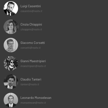
Luigi Casentini
casentini@noitv.it
Cinzia Chiappini
chiappini@noitv.it
Giacomo Corsetti
corsetti@noitv.it
Gianni Maestripieri
maestripieri@noitv.it
Claudio Tanteri
tanteri@noitv.it
Leonardo Monselesan
monselesan@noitv.it