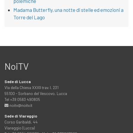
polemiche
Madama Butterfly, una notte di stelle ed emozioni a
Torre del Lago
NoiTV
Sede di Lucca
Via della Chiesa XXXII trav. I, 231
55100 - Sorbano del Vescovo, Lucca
Tel +39 0583 490805
noitv@noitv.it
Sede di Viareggio
Corso Garibaldi, 44
Viareggio (Lucca)