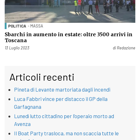
POLITICA
- MASSA
Sbarchi in aumento in estate: oltre 3500 arrivi in
Toscana
Pubblicato il
13 Luglio 2023
di
Redazione
Articoli recenti
Pineta di Levante martoriata dagli incendi
Luca Fabbri vince per distacco il GP della
Garfagnana
Lunedì lutto cittadino per l’operaio morto ad
Avenza
Il Boat Party trasloca, ma non scaccia tutte le