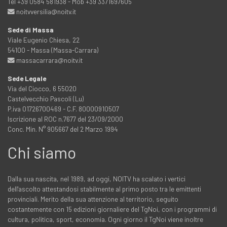
Tel +39 0584 581938 - Mob +39 3371697605
noitvversilia@noitv.it
Sede di Massa
Viale Eugenio Chiesa, 22
54100 - Massa (Massa-Carrara)
massacarrara@noitv.it
Sede Legale
Via del Ciocco, 6 55020
Castelvecchio Pascoli (Lu)
P.iva 01726700469 - C.F. 80000910507
Iscrizione al ROC n.7677 del 23/09/2000
Conc. Min. N° 905667 del 2 Marzo 1994
Chi siamo
Dalla sua nascita, nel 1989, ad oggi, NOITV ha scalato i vertici
dell'ascolto attestandosi stabilmente al primo posto tra le emittenti
provinciali. Merito della sua attenzione al territorio, seguito
costantemente con 15 edizioni giornaliere del TgNoi, con i programmi di
cultura, politica, sport, economia. Ogni giorno il TgNoi viene inoltre