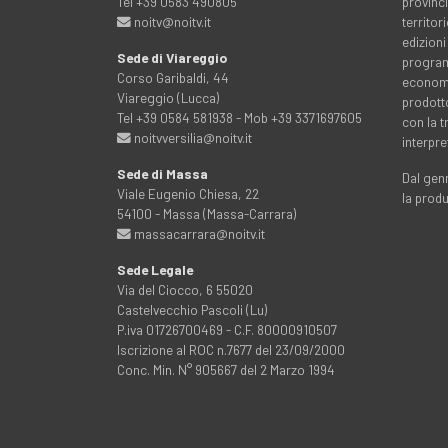
Tel +39 0583 490805
provinci
noitv@noitv.it
territo
edizioni
Sede di Viareggio
programm
Corso Garibaldi, 44
economia
Viareggio (Lucca)
prodott
Tel +39 0584 581938 - Mob +39 3371697605
con la 
noitvversilia@noitv.it
interpre
Sede di Massa
Dal genn
Viale Eugenio Chiesa, 22
la prod
54100 - Massa (Massa-Carrara)
massacarrara@noitv.it
Sede Legale
Via del Ciocco, 6 55020
Castelvecchio Pascoli (Lu)
P.iva 01726700469 - C.F. 80000910507
Iscrizione al ROC n.7677 del 23/09/2000
Conc. Min. N° 905667 del 2 Marzo 1994