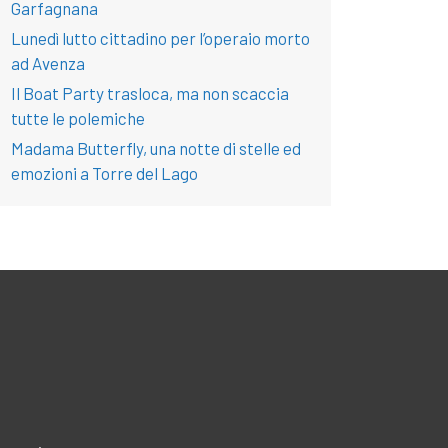
Garfagnana
Lunedì lutto cittadino per l’operaio morto
ad Avenza
Il Boat Party trasloca, ma non scaccia
tutte le polemiche
Madama Butterfly, una notte di stelle ed
emozioni a Torre del Lago