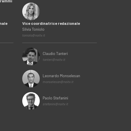
ogrammi
nale
Vice coordinatrice redazionale
Silvia Toniolo
toniolo@noitv.it
Claudio Tanteri
tanteri@noitv.it
Leonardo Monselesan
monselesan@noitv.it
Paolo Stefanini
stefanini@noitv.it