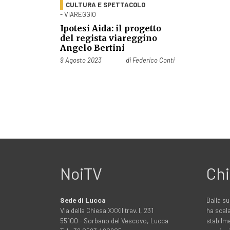
CULTURA E SPETTACOLO
- VIAREGGIO
Ipotesi Aida: il progetto
del regista viareggino
Angelo Bertini
Pubblicato il
9 Agosto 2023
di
Federico Conti
NoiTV
Chi
Sede di Lucca
Dalla su
Via della Chiesa XXXII trav. I, 231
ha scala
55100 - Sorbano del Vescovo, Lucca
stabilme