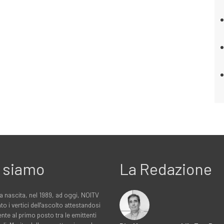
 siamo
La Redazione
a nascita, nel 1989, ad oggi, NOITV
to i vertici dell'ascolto attestandosi
nte al primo posto tra le emittenti