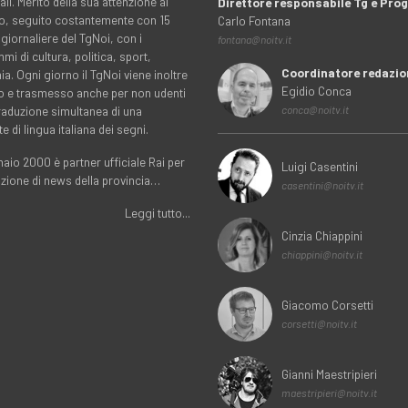
ali. Merito della sua attenzione al
Direttore responsabile Tg e Pr
rio, seguito costantemente con 15
Carlo Fontana
 giornaliere del TgNoi, con i
fontana@noitv.it
i di cultura, politica, sport,
Coordinatore redazio
. Ogni giorno il TgNoi viene inoltre
Egidio Conca
o e trasmesso anche per non udenti
traduzione simultanea di una
conca@noitv.it
te di lingua italiana dei segni.
aio 2000 è partner ufficiale Rai per
Luigi Casentini
uzione di news della provincia…
casentini@noitv.it
Leggi tutto...
Cinzia Chiappini
chiappini@noitv.it
Giacomo Corsetti
corsetti@noitv.it
Gianni Maestripieri
maestripieri@noitv.it