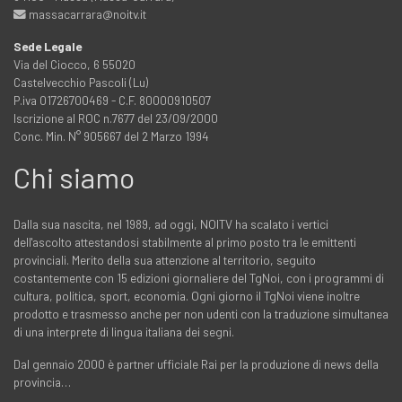
massacarrara@noitv.it
Sede Legale
Via del Ciocco, 6 55020
Castelvecchio Pascoli (Lu)
P.iva 01726700469 - C.F. 80000910507
Iscrizione al ROC n.7677 del 23/09/2000
Conc. Min. N° 905667 del 2 Marzo 1994
Chi siamo
Dalla sua nascita, nel 1989, ad oggi, NOITV ha scalato i vertici
dell'ascolto attestandosi stabilmente al primo posto tra le emittenti
provinciali. Merito della sua attenzione al territorio, seguito
costantemente con 15 edizioni giornaliere del TgNoi, con i programmi di
cultura, politica, sport, economia. Ogni giorno il TgNoi viene inoltre
prodotto e trasmesso anche per non udenti con la traduzione simultanea
di una interprete di lingua italiana dei segni.
Dal gennaio 2000 è partner ufficiale Rai per la produzione di news della
provincia…