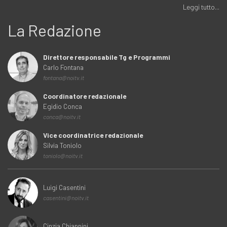
Leggi tutto...
La Redazione
Direttore responsabile Tg e Programmi
Carlo Fontana
fontana@noitv.it
Coordinatore redazionale
Egidio Conca
conca@noitv.it
Vice coordinatrice redazionale
Silvia Toniolo
toniolo@noitv.it
Luigi Casentini
casentini@noitv.it
Cinzia Chiappini