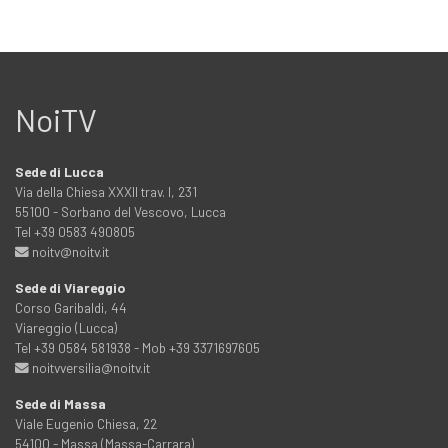
NoiTV
Sede di Lucca
Via della Chiesa XXXII trav. I, 231
55100 - Sorbano del Vescovo, Lucca
Tel +39 0583 490805
noitv@noitv.it
Sede di Viareggio
Corso Garibaldi, 44
Viareggio (Lucca)
Tel +39 0584 581938 - Mob +39 3371697605
noitvversilia@noitv.it
Sede di Massa
Viale Eugenio Chiesa, 22
54100 - Massa (Massa-Carrara)