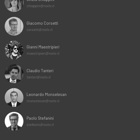
chiappini@noitv.it
Giacomo Corsetti
corsetti@noitv.it
Gianni Maestripieri
maestripieri@noitv.it
Claudio Tanteri
tanteri@noitv.it
Leonardo Monselesan
monselesan@noitv.it
Paolo Stefanini
stefanini@noitv.it