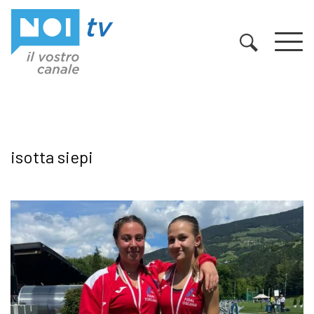
Vai al contenuto
isotta siepi