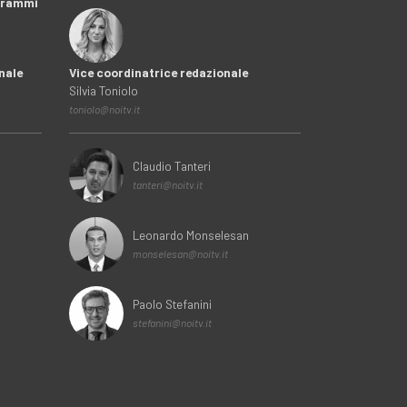
ogrammi
nale
Vice coordinatrice redazionale
Silvia Toniolo
toniolo@noitv.it
Claudio Tanteri
tanteri@noitv.it
Leonardo Monselesan
monselesan@noitv.it
Paolo Stefanini
stefanini@noitv.it