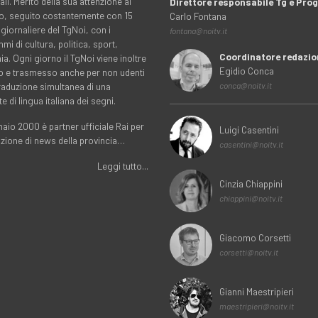
ali. Merito della sua attenzione al
Direttore responsabile Tg e Pr
rio, seguito costantemente con 15
Carlo Fontana
 giornaliere del TgNoi, con i
fontana@noitv.it
i di cultura, politica, sport,
Coordinatore redazio
. Ogni giorno il TgNoi viene inoltre
Egidio Conca
o e trasmesso anche per non udenti
traduzione simultanea di una
conca@noitv.it
te di lingua italiana dei segni.
aio 2000 è partner ufficiale Rai per
Luigi Casentini
uzione di news della provincia…
casentini@noitv.it
Leggi tutto...
Cinzia Chiappini
chiappini@noitv.it
Giacomo Corsetti
corsetti@noitv.it
Gianni Maestripieri
maestripieri@noitv.it