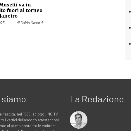
Musetti va in
ito fuori al torneo
 Janeiro
023
di
Guido Casotti
 siamo
La Redazione
a nascita, nel 1989, ad oggi, NOITV
to i vertici dell'ascolto attestandosi
nte al primo posto tra le emittenti