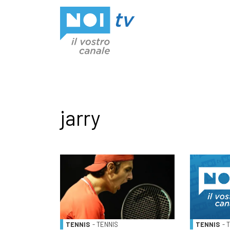
Vai al contenuto
jarry
TENNIS
- TENNIS
TENNIS
- 