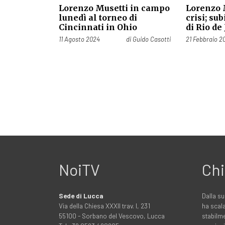
Lorenzo Musetti in campo
Lorenzo 
lunedì al torneo di
crisi; sub
Cincinnati in Ohio
di Rio de
Pubblicato il
Pubblicato il
11 Agosto 2024
di
Guido Casotti
21 Febbraio 2
NoiTV
Chi
Sede di Lucca
Dalla su
Via della Chiesa XXXII trav. I, 231
ha scala
55100 - Sorbano del Vescovo, Lucca
stabilme