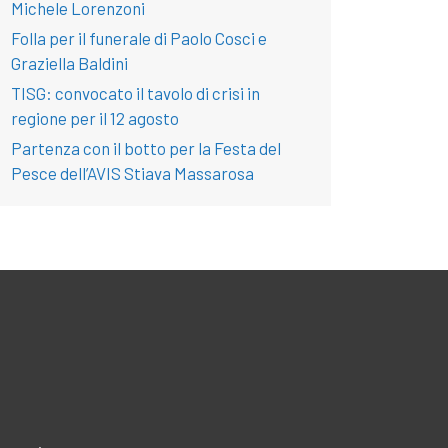
Michele Lorenzoni
Folla per il funerale di Paolo Cosci e
Graziella Baldini
TISG: convocato il tavolo di crisi in
regione per il 12 agosto
Partenza con il botto per la Festa del
Pesce dell’AVIS Stiava Massarosa