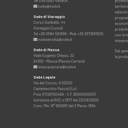
Tel +39 0583 490805
provinci
noitv@noitv.it
territo
edizioni
Sede di Viareggio
programm
Corso Garibaldi, 44
economia
Viareggio (Lucca)
prodott
Tel +39 0584 581938 - Mob +39 3371697605
con la 
noitvversilia@noitv.it
interpre
Sede di Massa
Dal genn
Viale Eugenio Chiesa, 22
la prod
54100 - Massa (Massa-Carrara)
massacarrara@noitv.it
Sede Legale
Via del Ciocco, 6 55020
Castelvecchio Pascoli (Lu)
P.iva 01726700469 - C.F. 80000910507
Iscrizione al ROC n.7677 del 23/09/2000
Conc. Min. N° 905667 del 2 Marzo 1994