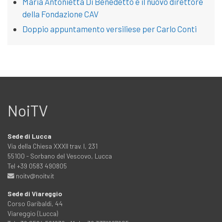
Maria Antonietta Di Benedetto è il nuovo direttore
della Fondazione CAV
Doppio appuntamento versiliese per Carlo Conti
NoiTV
Sede di Lucca
Via della Chiesa XXXII trav. I, 231
55100 - Sorbano del Vescovo, Lucca
Tel +39 0583 490805
noitv@noitv.it
Sede di Viareggio
Corso Garibaldi, 44
Viareggio (Lucca)