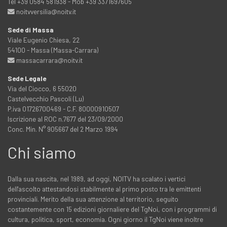
Tel +39 0584 581938 - Mob +39 3371697605
noitvversilia@noitv.it
Sede di Massa
Viale Eugenio Chiesa, 22
54100 - Massa (Massa-Carrara)
massacarrara@noitv.it
Sede Legale
Via del Ciocco, 6 55020
Castelvecchio Pascoli (Lu)
P.iva 01726700469 - C.F. 80000910507
Iscrizione al ROC n.7677 del 23/09/2000
Conc. Min. N° 905667 del 2 Marzo 1994
Chi siamo
Dalla sua nascita, nel 1989, ad oggi, NOITV ha scalato i vertici
dell'ascolto attestandosi stabilmente al primo posto tra le emittenti
provinciali. Merito della sua attenzione al territorio, seguito
costantemente con 15 edizioni giornaliere del TgNoi, con i programmi di
cultura, politica, sport, economia. Ogni giorno il TgNoi viene inoltre