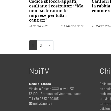
Codice sblocca-appalti,
Cantieri 
esultano i costruttori: “Ma
la rabbia
non basteranno le
commerc
imprese per tutti i
cantieri”
Pubblicato il
Pubblicato il
31 Marzo 2023
di
Federico Conti
29 Marzo 202
1
2
»
NoiTV
Chi
Sede di Lucca
Dalla su
Via della Chiesa XXXII trav. I, 231
ha scala
55100 - Sorbano del Vescovo, Lucca
stabilme
Tel +39 0583 490805
provinci
noitv@noitv.it
territo
edizioni