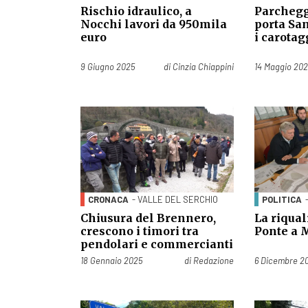
Rischio idraulico, a
Parcheggi
Nocchi lavori da 950mila
porta San
euro
i carotag
Pubblicato il
Pubblicato il
9 Giugno 2025
di
Cinzia Chiappini
14 Maggio 20
CRONACA
- VALLE DEL SERCHIO
POLITICA
Chiusura del Brennero,
La riqual
crescono i timori tra
Ponte a 
pendolari e commercianti
Pubblicato il
Pubblicato il
18 Gennaio 2025
di
Redazione
6 Dicembre 2