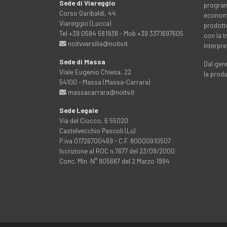
Sede di Viareggio
programm
Corso Garibaldi, 44
economia
Viareggio (Lucca)
prodott
Tel +39 0584 581938 - Mob +39 3371697605
con la 
noitvversilia@noitv.it
interpre
Sede di Massa
Dal genn
Viale Eugenio Chiesa, 22
la prod
54100 - Massa (Massa-Carrara)
massacarrara@noitv.it
Sede Legale
Via del Ciocco, 6 55020
Castelvecchio Pascoli (Lu)
P.iva 01726700469 - C.F. 80000910507
Iscrizione al ROC n.7677 del 23/09/2000
Conc. Min. N° 905667 del 2 Marzo 1994