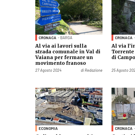
CRONACA
- BARGA
CRONACA
Al via ai lavori sulla
Al via l’
strada comunale in Val di
Torrente
Vaiana per fermare un
di Camp
movimento franoso
Pubblicato il
Pubblicato il
27 Agosto 2024
di
Redazione
25 Agosto 20
ECONOMIA
CRONACA