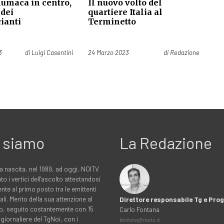
lumaca in centro,
Il nuovo volto del
 dei
quartiere Italia al
ianti
Terminetto
Pubblicato il
3
di
Luigi Casentini
24 Marzo 2023
di
Redazione
 siamo
La Redazione
a nascita, nel 1989, ad oggi, NOITV
to i vertici dell'ascolto attestandosi
nte al primo posto tra le emittenti
ali. Merito della sua attenzione al
Direttore responsabile Tg e Pr
rio, seguito costantemente con 15
Carlo Fontana
 giornaliere del TgNoi, con i
fontana@noitv.it