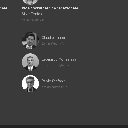
nale
Vice coordinatrice redazionale
Silvia Toniolo
toniolo@noitv.it
Claudio Tanteri
tanteri@noitv.it
Leonardo Monselesan
monselesan@noitv.it
Paolo Stefanini
stefanini@noitv.it