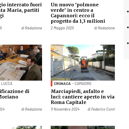
o interrato fuori
Un nuovo ‘polmone
ta Maria, partiti
verde’ in centro a
gi
Capannori: ecco il
progetto da 1,3 milioni
Pubblicato il
25
di
Redazione
2 Maggio 2025
di
Redazione
- LUCCA
CRONACA
- CAMAIORE
ificazione di
Marciapiedi, asfalto e
Moriano
luci: cantiere aperto in via
Roma Capitale
Pubblicato il
024
di
Redazione
11 Novembre 2024
di
Federico Conti