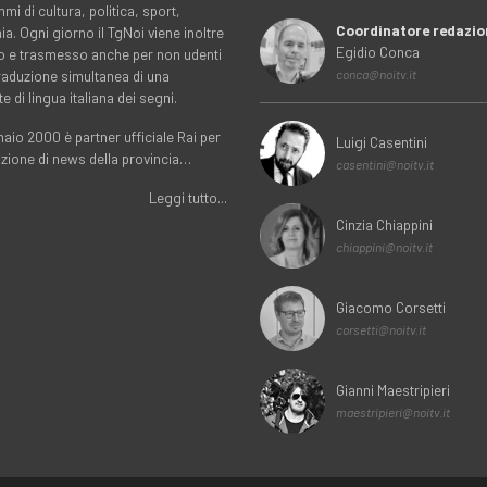
i di cultura, politica, sport,
Coordinatore redazio
. Ogni giorno il TgNoi viene inoltre
Egidio Conca
o e trasmesso anche per non udenti
traduzione simultanea di una
conca@noitv.it
te di lingua italiana dei segni.
aio 2000 è partner ufficiale Rai per
Luigi Casentini
uzione di news della provincia…
casentini@noitv.it
Leggi tutto...
Cinzia Chiappini
chiappini@noitv.it
Giacomo Corsetti
corsetti@noitv.it
Gianni Maestripieri
maestripieri@noitv.it