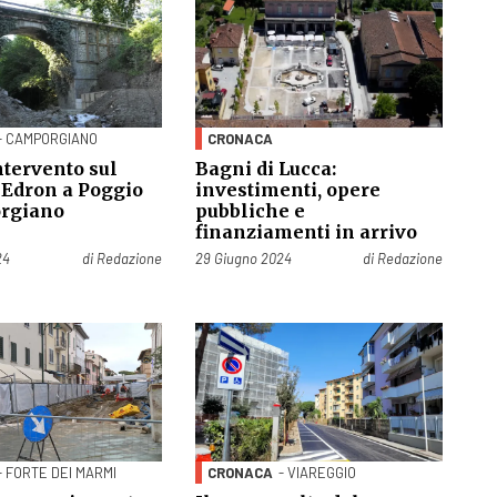
- CAMPORGIANO
CRONACA
intervento sul
Bagni di Lucca:
 Edron a Poggio
investimenti, opere
orgiano
pubbliche e
finanziamenti in arrivo
Pubblicato il
24
di
Redazione
29 Giugno 2024
di
Redazione
- FORTE DEI MARMI
CRONACA
- VIAREGGIO