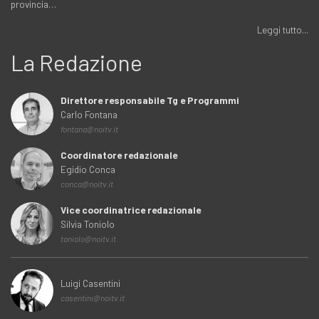
provincia…
Leggi tutto...
La Redazione
Direttore responsabile Tg e Programmi
Carlo Fontana
fontana@noitv.it
Coordinatore redazionale
Egidio Conca
conca@noitv.it
Vice coordinatrice redazionale
Silvia Toniolo
toniolo@noitv.it
Luigi Casentini
casentini@noitv.it