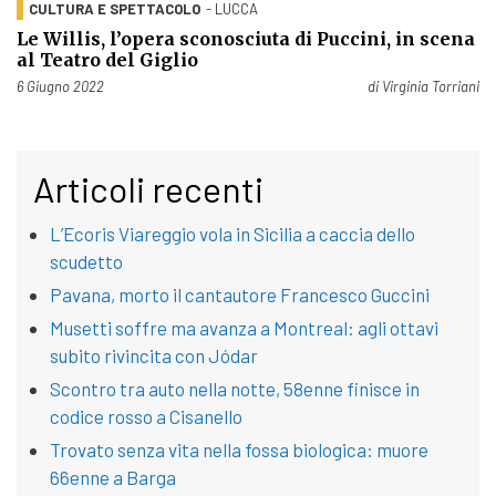
CULTURA E SPETTACOLO
- LUCCA
Le Willis, l’opera sconosciuta di Puccini, in scena
al Teatro del Giglio
Pubblicato il
6 Giugno 2022
di
Virginia Torriani
Articoli recenti
L’Ecoris Viareggio vola in Sicilia a caccia dello
scudetto
Pavana, morto il cantautore Francesco Guccini
Musetti soffre ma avanza a Montreal: agli ottavi
subito rivincita con Jódar
Scontro tra auto nella notte, 58enne finisce in
codice rosso a Cisanello
Trovato senza vita nella fossa biologica: muore
66enne a Barga