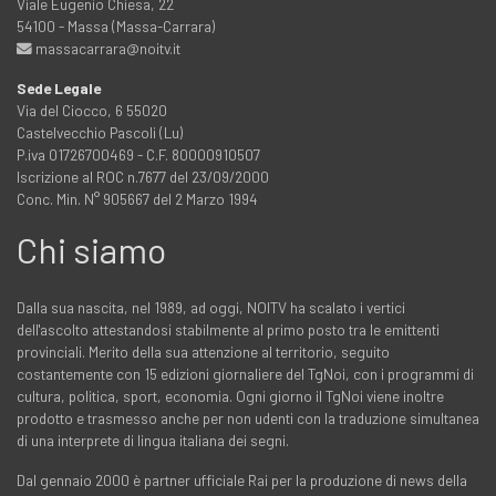
Viale Eugenio Chiesa, 22
54100 - Massa (Massa-Carrara)
massacarrara@noitv.it
Sede Legale
Via del Ciocco, 6 55020
Castelvecchio Pascoli (Lu)
P.iva 01726700469 - C.F. 80000910507
Iscrizione al ROC n.7677 del 23/09/2000
Conc. Min. N° 905667 del 2 Marzo 1994
Chi siamo
Dalla sua nascita, nel 1989, ad oggi, NOITV ha scalato i vertici
dell'ascolto attestandosi stabilmente al primo posto tra le emittenti
provinciali. Merito della sua attenzione al territorio, seguito
costantemente con 15 edizioni giornaliere del TgNoi, con i programmi di
cultura, politica, sport, economia. Ogni giorno il TgNoi viene inoltre
prodotto e trasmesso anche per non udenti con la traduzione simultanea
di una interprete di lingua italiana dei segni.
Dal gennaio 2000 è partner ufficiale Rai per la produzione di news della