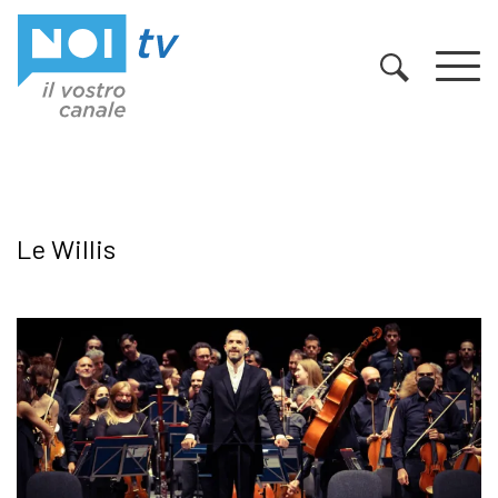
Vai al contenuto
Le Willis