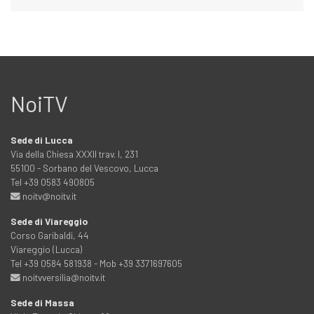
NoiTV
Sede di Lucca
Via della Chiesa XXXII trav. I, 231
55100 - Sorbano del Vescovo, Lucca
Tel +39 0583 490805
noitv@noitv.it
Sede di Viareggio
Corso Garibaldi, 44
Viareggio (Lucca)
Tel +39 0584 581938 - Mob +39 3371697605
noitvversilia@noitv.it
Sede di Massa