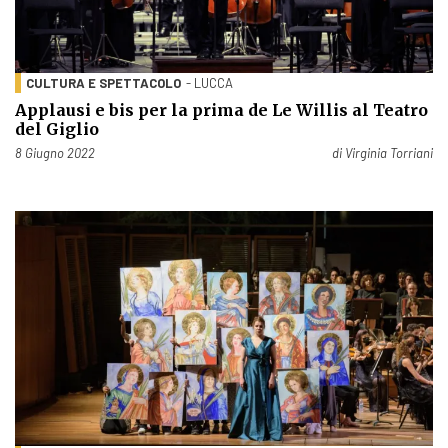
CULTURA E SPETTACOLO
- LUCCA
Applausi e bis per la prima de Le Willis al Teatro
del Giglio
Pubblicato il
8 Giugno 2022
di
Virginia Torriani