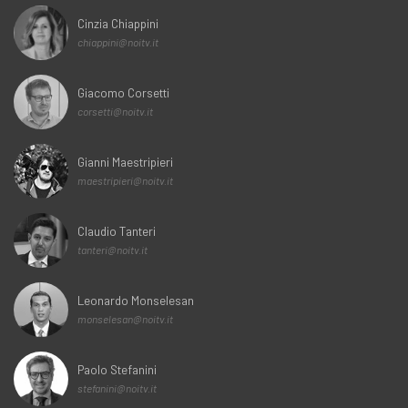
Cinzia Chiappini
chiappini@noitv.it
Giacomo Corsetti
corsetti@noitv.it
Gianni Maestripieri
maestripieri@noitv.it
Claudio Tanteri
tanteri@noitv.it
Leonardo Monselesan
monselesan@noitv.it
Paolo Stefanini
stefanini@noitv.it