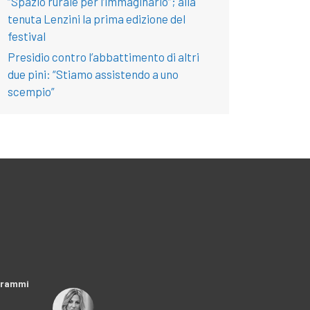
“Spazio rurale per l’immaginario”; alla
tenuta Lenzini la prima edizione del
festival
Presidio contro l’abbattimento di altri
due pini: “Stiamo assistendo a uno
scempio”
ogrammi