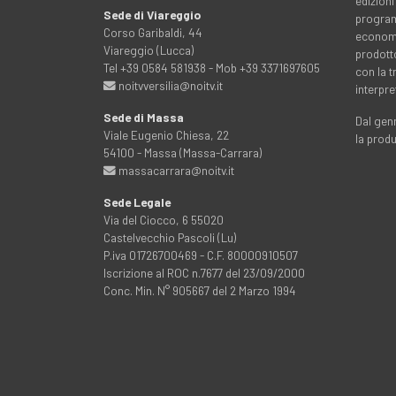
edizioni
Sede di Viareggio
programm
Corso Garibaldi, 44
economia
Viareggio (Lucca)
prodott
Tel +39 0584 581938 - Mob +39 3371697605
con la 
noitvversilia@noitv.it
interpre
Sede di Massa
Dal genn
Viale Eugenio Chiesa, 22
la prod
54100 - Massa (Massa-Carrara)
massacarrara@noitv.it
Sede Legale
Via del Ciocco, 6 55020
Castelvecchio Pascoli (Lu)
P.iva 01726700469 - C.F. 80000910507
Iscrizione al ROC n.7677 del 23/09/2000
Conc. Min. N° 905667 del 2 Marzo 1994