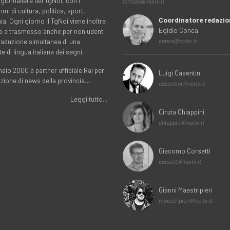
 giornaliere del TgNoi, con i
fontana@noitv.it
i di cultura, politica, sport,
Coordinatore redazio
. Ogni giorno il TgNoi viene inoltre
Egidio Conca
o e trasmesso anche per non udenti
traduzione simultanea di una
conca@noitv.it
te di lingua italiana dei segni.
aio 2000 è partner ufficiale Rai per
Luigi Casentini
uzione di news della provincia…
casentini@noitv.it
Leggi tutto...
Cinzia Chiappini
chiappini@noitv.it
Giacomo Corsetti
corsetti@noitv.it
Gianni Maestripieri
maestripieri@noitv.it