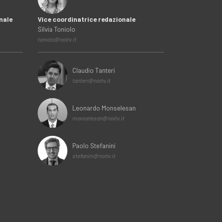
nale
Vice coordinatrice redazionale
Silvia Toniolo
toniolo@noitv.it
Claudio Tanteri
tanteri@noitv.it
Leonardo Monselesan
monselesan@noitv.it
Paolo Stefanini
stefanini@noitv.it