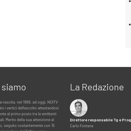
 siamo
La Redazione
a nascita, nel 1989, ad oggi, NOITV
to i vertici dell'ascolto attestandosi
nte al primo posto tra le emittenti
ali. Merito della sua attenzione al
Direttore responsabile Tg e Pr
rio, seguito costantemente con 15
Carlo Fontana