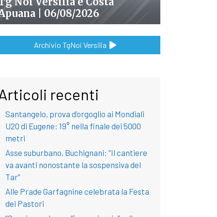
Tg Noi Versilia e Costa
Apuana | 06/08/2026
Archivio TgNoi Versilia
Articoli recenti
Santangelo, prova d’orgoglio ai Mondiali
U20 di Eugene: 19° nella finale dei 5000
metri
Asse suburbano, Buchignani: “Il cantiere
va avanti nonostante la sospensiva del
Tar”
Alle Prade Garfagnine celebrata la Festa
dei Pastori