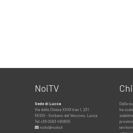
NoiTV
Chi
Sede di Lucca
Dalla su
Via della Chiesa XXXII trav. I, 231
ha scala
55100 - Sorbano del Vescovo, Lucca
stabilme
Tel +39 0583 490805
provinci
noitv@noitv.it
territo