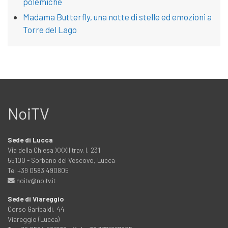
polemiche
Madama Butterfly, una notte di stelle ed emozioni a
Torre del Lago
NoiTV
Sede di Lucca
Via della Chiesa XXXII trav. I, 231
55100 - Sorbano del Vescovo, Lucca
Tel +39 0583 490805
noitv@noitv.it
Sede di Viareggio
Corso Garibaldi, 44
Viareggio (Lucca)