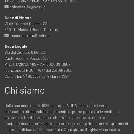
Tel +39 0584 581938 - Mob +39 3371697605
noitvversilia@noitv.it
Sede di Massa
Viale Eugenio Chiesa, 22
54100 - Massa (Massa-Carrara)
massacarrara@noitv.it
Sede Legale
Via del Ciocco, 6 55020
Castelvecchio Pascoli (Lu)
P.iva 01726700469 - C.F. 80000910507
Iscrizione al ROC n.7677 del 23/09/2000
Conc. Min. N° 905667 del 2 Marzo 1994
Chi siamo
Dalla sua nascita, nel 1989, ad oggi, NOITV ha scalato i vertici
dell'ascolto attestandosi stabilmente al primo posto tra le emittenti
provinciali. Merito della sua attenzione al territorio, seguito
costantemente con 15 edizioni giornaliere del TgNoi, con i programmi di
cultura, politica, sport, economia. Ogni giorno il TgNoi viene inoltre