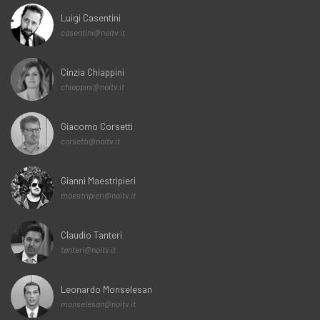
Luigi Casentini
casentini@noitv.it
Cinzia Chiappini
chiappini@noitv.it
Giacomo Corsetti
corsetti@noitv.it
Gianni Maestripieri
maestripieri@noitv.it
Claudio Tanteri
tanteri@noitv.it
Leonardo Monselesan
monselesan@noitv.it