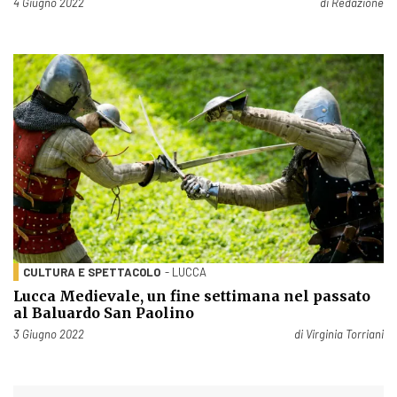
Pubblicato il
4 Giugno 2022
di
Redazione
CULTURA E SPETTACOLO
- LUCCA
Lucca Medievale, un fine settimana nel passato
al Baluardo San Paolino
Pubblicato il
3 Giugno 2022
di
Virginia Torriani