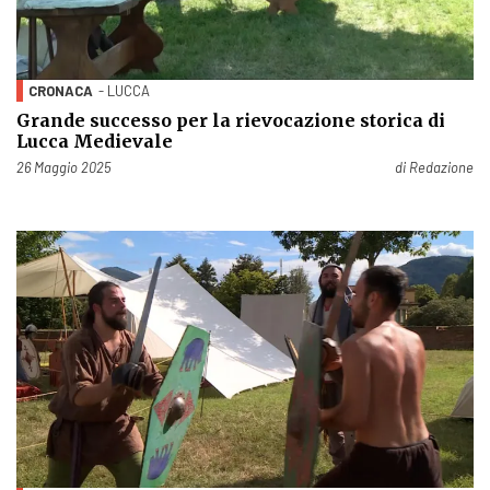
CRONACA
- LUCCA
Grande successo per la rievocazione storica di
Lucca Medievale
Pubblicato il
26 Maggio 2025
di
Redazione