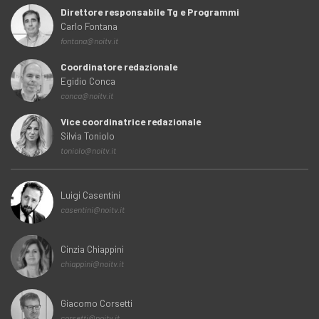
Direttore responsabile Tg e Programmi
Carlo Fontana
fontana@noitv.it
Coordinatore redazionale
Egidio Conca
conca@noitv.it
Vice coordinatrice redazionale
Silvia Toniolo
toniolo@noitv.it
Luigi Casentini
casentini@noitv.it
Cinzia Chiappini
chiappini@noitv.it
Giacomo Corsetti
corsetti@noitv.it