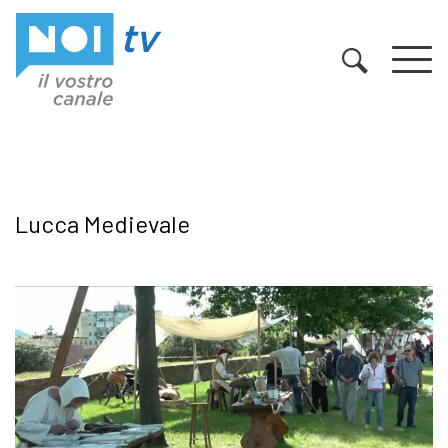
Vai al contenuto
Lucca Medievale