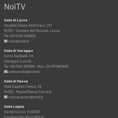
NoiTV
Sede di Lucca
Via della Chiesa XXXII trav. I, 231
55100 - Sorbano del Vescovo, Lucca
Tel +39 0583 490805
noitv@noitv.it
Sede di Viareggio
Corso Garibaldi, 44
Viareggio (Lucca)
Tel +39 0584 581938 - Mob +39 3371697605
noitvversilia@noitv.it
Sede di Massa
Viale Eugenio Chiesa, 22
54100 - Massa (Massa-Carrara)
massacarrara@noitv.it
Sede Legale
Via del Ciocco, 6 55020
Castelvecchio Pascoli (Lu)