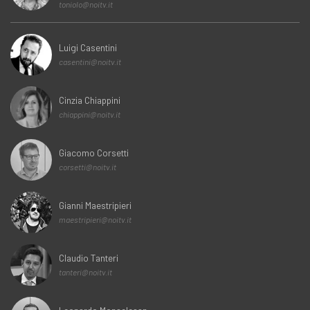
toniolo@noitv.it
Luigi Casentini
casentini@noitv.it
Cinzia Chiappini
chiappini@noitv.it
Giacomo Corsetti
corsetti@noitv.it
Gianni Maestripieri
maestripieri@noitv.it
Claudio Tanteri
tanteri@noitv.it