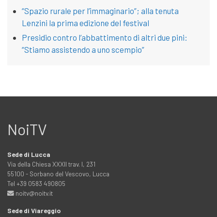
“Spazio rurale per l’immaginario”; alla tenuta
Lenzini la prima edizione del festival
Presidio contro l’abbattimento di altri due pini:
“Stiamo assistendo a uno scempio”
NoiTV
Sede di Lucca
Via della Chiesa XXXII trav. I, 231
55100 - Sorbano del Vescovo, Lucca
Tel +39 0583 490805
noitv@noitv.it
Sede di Viareggio