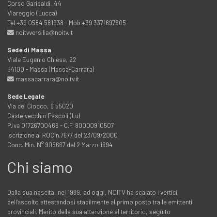
Corso Garibaldi, 44
Viareggio (Lucca)
Tel +39 0584 581938 - Mob +39 3371697605
noitvversilia@noitv.it
Sede di Massa
Viale Eugenio Chiesa, 22
54100 - Massa (Massa-Carrara)
massacarrara@noitv.it
Sede Legale
Via del Ciocco, 6 55020
Castelvecchio Pascoli (Lu)
P.iva 01726700469 - C.F. 80000910507
Iscrizione al ROC n.7677 del 23/09/2000
Conc. Min. N° 905667 del 2 Marzo 1994
Chi siamo
Dalla sua nascita, nel 1989, ad oggi, NOITV ha scalato i vertici
dell'ascolto attestandosi stabilmente al primo posto tra le emittenti
provinciali. Merito della sua attenzione al territorio, seguito