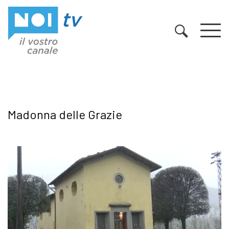
Vai al contenuto
Madonna delle Grazie