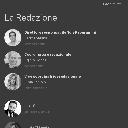
Leggi tutto...
La Redazione
Direttore responsabile Tg e Programmi
Carlo Fontana
fontana@noitv.it
Coordinatore redazionale
Egidio Conca
conca@noitv.it
Vice coordinatrice redazionale
Silvia Toniolo
toniolo@noitv.it
Luigi Casentini
casentini@noitv.it
Cinzia Chiappini