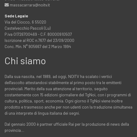
massacarrara@noitv.it
Sede Legale
Via del Ciocco, 6 55020
Castelvecchio Pascoli (Lu)
P.iva 01726700469 - C.F. 80000910507
Iscrizione al ROC n.7677 del 23/09/2000
Conc. Min. N° 905667 del 2 Marzo 1994
Chi siamo
Dalla sua nascita, nel 1989, ad oggi, NOITV ha scalato i vertici
dell'ascolto attestandosi stabilmente al primo posto tra le emittenti
provinciali. Merito della sua attenzione al territorio, seguito
costantemente con 15 edizioni giornaliere del TgNoi, con i programmi di
cultura, politica, sport, economia. Ogni giorno il TgNoi viene inoltre
prodotto e trasmesso anche per non udenti con la traduzione simultanea
di una interprete di lingua italiana dei segni.
Dal gennaio 2000 è partner ufficiale Rai per la produzione di news della
provincia…