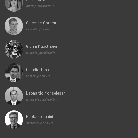
chiappini@noitv.it
Giacomo Corsetti
corsetti@noitv.it
Gianni Maestripieri
maestripieri@noitv.it
Claudio Tanteri
tanteri@noitv.it
Leonardo Monselesan
monselesan@noitv.it
Paolo Stefanini
stefanini@noitv.it