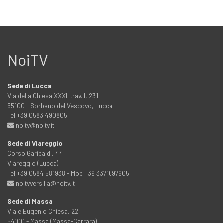
NoiTV
Sede di Lucca
Via della Chiesa XXXII trav. I, 231
55100 - Sorbano del Vescovo, Lucca
Tel +39 0583 490805
noitv@noitv.it
Sede di Viareggio
Corso Garibaldi, 44
Viareggio (Lucca)
Tel +39 0584 581938 - Mob +39 3371697605
noitvversilia@noitv.it
Sede di Massa
Viale Eugenio Chiesa, 22
54100 - Massa (Massa-Carrara)