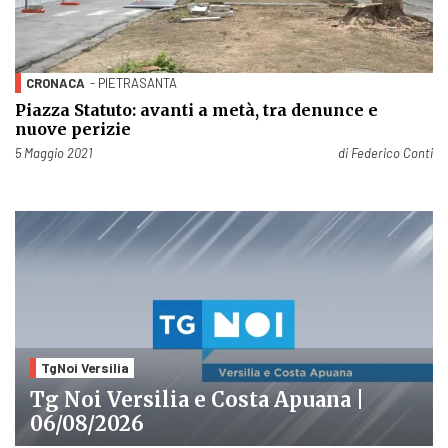
CRONACA
- PIETRASANTA
Piazza Statuto: avanti a metà, tra denunce e
nuove perizie
Pubblicato il
5 Maggio 2021
di
Federico Conti
TgNoi Versilia
Tg Noi Versilia e Costa Apuana |
06/08/2026