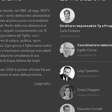
a nascita, nel 1989, ad oggi, NOITV
to i vertici dell'ascolto attestandosi
nte al primo posto tra le emittenti
ali. Merito della sua attenzione al
Direttore responsabile Tg e Pr
rio, seguito costantemente con 15
Carlo Fontana
 giornaliere del TgNoi, con i
fontana@noitv.it
i di cultura, politica, sport,
Coordinatore redazio
. Ogni giorno il TgNoi viene inoltre
Egidio Conca
o e trasmesso anche per non udenti
traduzione simultanea di una
conca@noitv.it
te di lingua italiana dei segni.
aio 2000 è partner ufficiale Rai per
Luigi Casentini
uzione di news della provincia…
casentini@noitv.it
Leggi tutto...
Cinzia Chiappini
chiappini@noitv.it
Giacomo Corsetti