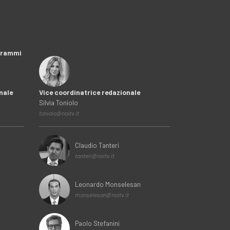
ogrammi
nale
Vice coordinatrice redazionale
Silvia Toniolo
toniolo@noitv.it
Claudio Tanteri
tanteri@noitv.it
Leonardo Monselesan
monselesan@noitv.it
Paolo Stefanini