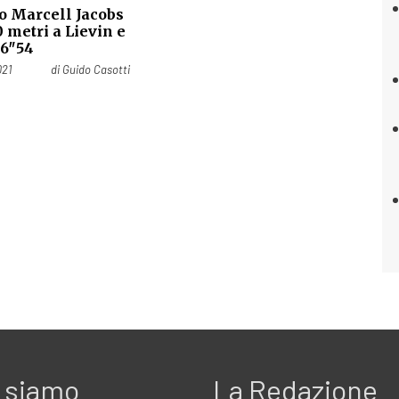
so Marcell Jacobs
0 metri a Lievin e
 6″54
021
di
Guido Casotti
 siamo
La Redazione