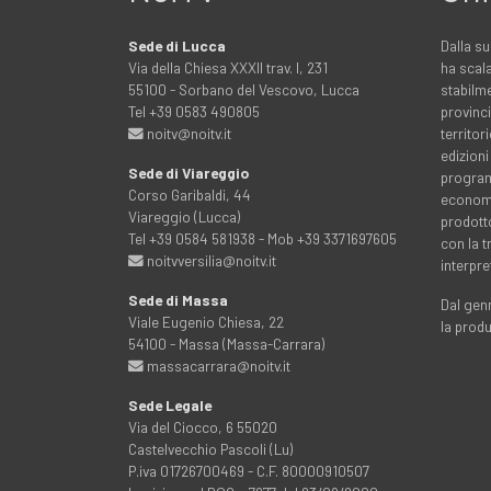
Sede di Lucca
Dalla su
Via della Chiesa XXXII trav. I, 231
ha scala
55100 - Sorbano del Vescovo, Lucca
stabilme
Tel +39 0583 490805
provinci
noitv@noitv.it
territo
edizioni
Sede di Viareggio
programm
Corso Garibaldi, 44
economia
Viareggio (Lucca)
prodott
Tel +39 0584 581938 - Mob +39 3371697605
con la 
noitvversilia@noitv.it
interpre
Sede di Massa
Dal genn
Viale Eugenio Chiesa, 22
la prod
54100 - Massa (Massa-Carrara)
massacarrara@noitv.it
Sede Legale
Via del Ciocco, 6 55020
Castelvecchio Pascoli (Lu)
P.iva 01726700469 - C.F. 80000910507