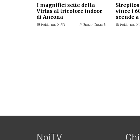
I magnifici sette della
Strepito
Virtus al tricolore indoor
vince i 6
di Ancona
scende a
Pubblicato il
Pubblicato il
19 Febbraio 2021
di
Guido Casotti
10 Febbraio 2
NoiTV
Chi