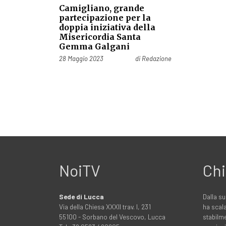
Camigliano, grande
partecipazione per la
doppia iniziativa della
Misericordia Santa
Gemma Galgani
Pubblicato il
28 Maggio 2023
di
Redazione
NoiTV
Chi
Sede di Lucca
Dalla su
Via della Chiesa XXXII trav. I, 231
ha scala
55100 - Sorbano del Vescovo, Lucca
stabilme