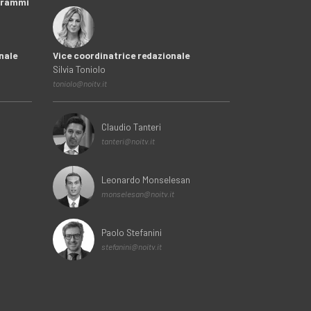
ogrammi
nale
Vice coordinatrice redazionale
Silvia Toniolo
toniolo@noitv.it
Claudio Tanteri
tanteri@noitv.it
Leonardo Monselesan
monselesan@noitv.it
Paolo Stefanini
stefanini@noitv.it