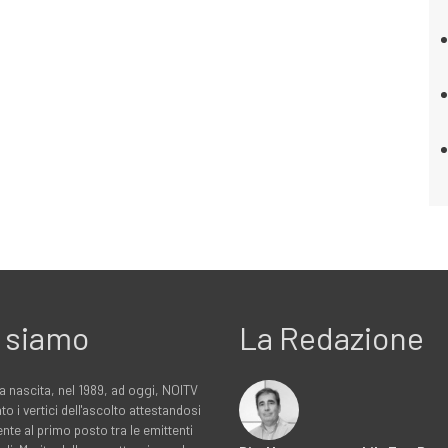
 siamo
La Redazione
a nascita, nel 1989, ad oggi, NOITV
to i vertici dell'ascolto attestandosi
nte al primo posto tra le emittenti