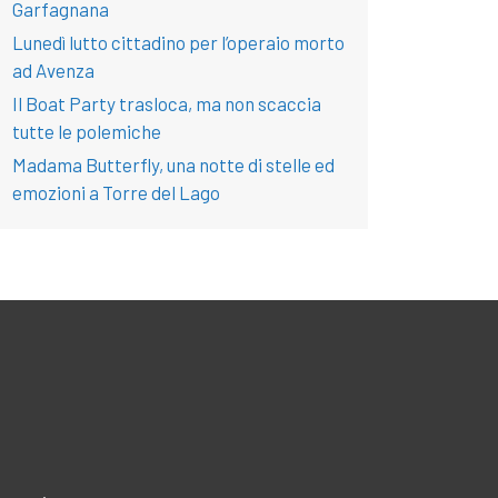
Garfagnana
Lunedì lutto cittadino per l’operaio morto
ad Avenza
Il Boat Party trasloca, ma non scaccia
tutte le polemiche
Madama Butterfly, una notte di stelle ed
emozioni a Torre del Lago