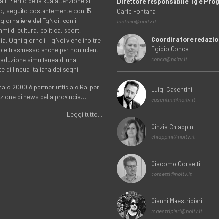
ali. Merito della sua attenzione al
Direttore responsabile Tg e Pr
rio, seguito costantemente con 15
Carlo Fontana
 giornaliere del TgNoi, con i
fontana@noitv.it
i di cultura, politica, sport,
Coordinatore redazio
. Ogni giorno il TgNoi viene inoltre
Egidio Conca
o e trasmesso anche per non udenti
traduzione simultanea di una
conca@noitv.it
te di lingua italiana dei segni.
aio 2000 è partner ufficiale Rai per
Luigi Casentini
uzione di news della provincia…
casentini@noitv.it
Leggi tutto...
Cinzia Chiappini
chiappini@noitv.it
Giacomo Corsetti
corsetti@noitv.it
Gianni Maestripieri
maestripieri@noitv.it