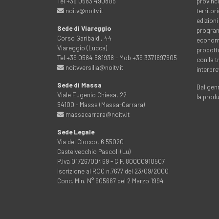
Tel +39 0583 490805
provinci
noitv@noitv.it
territo
edizioni
Sede di Viareggio
programm
Corso Garibaldi, 44
economia
Viareggio (Lucca)
prodott
Tel +39 0584 581938 - Mob +39 3371697605
con la 
noitvversilia@noitv.it
interpre
Sede di Massa
Dal genn
Viale Eugenio Chiesa, 22
la prod
54100 - Massa (Massa-Carrara)
massacarrara@noitv.it
Sede Legale
Via del Ciocco, 6 55020
Castelvecchio Pascoli (Lu)
P.iva 01726700469 - C.F. 80000910507
Iscrizione al ROC n.7677 del 23/09/2000
Conc. Min. N° 905667 del 2 Marzo 1994