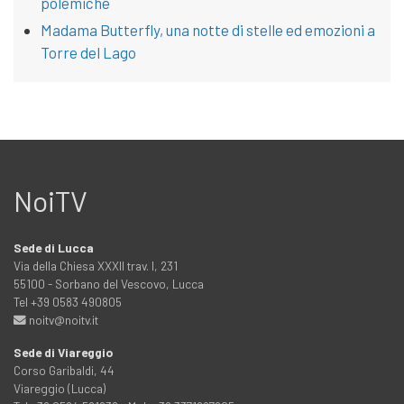
polemiche
Madama Butterfly, una notte di stelle ed emozioni a
Torre del Lago
NoiTV
Sede di Lucca
Via della Chiesa XXXII trav. I, 231
55100 - Sorbano del Vescovo, Lucca
Tel +39 0583 490805
noitv@noitv.it
Sede di Viareggio
Corso Garibaldi, 44
Viareggio (Lucca)