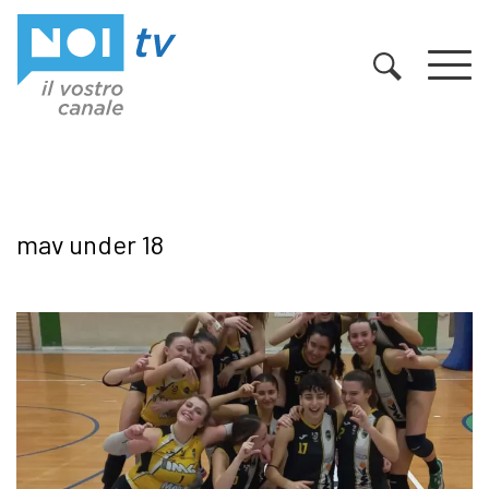
Vai al contenuto
mav under 18