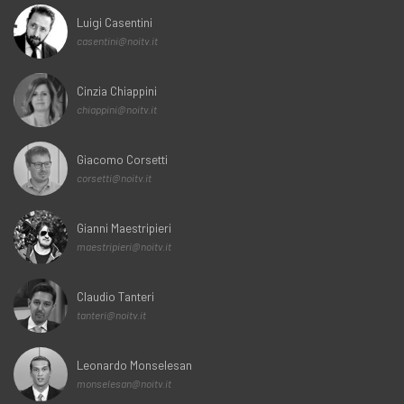
Luigi Casentini
casentini@noitv.it
Cinzia Chiappini
chiappini@noitv.it
Giacomo Corsetti
corsetti@noitv.it
Gianni Maestripieri
maestripieri@noitv.it
Claudio Tanteri
tanteri@noitv.it
Leonardo Monselesan
monselesan@noitv.it