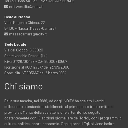
Tel +39 0584 581938 - Mob +39 3371697605
noitvversilia@noitv.it
Sede di Massa
Viale Eugenio Chiesa, 22
54100 - Massa (Massa-Carrara)
massacarrara@noitv.it
Sede Legale
Via del Ciocco, 6 55020
Castelvecchio Pascoli (Lu)
P.iva 01726700469 - C.F. 80000910507
Iscrizione al ROC n.7677 del 23/09/2000
Conc. Min. N° 905667 del 2 Marzo 1994
Chi siamo
Dalla sua nascita, nel 1989, ad oggi, NOITV ha scalato i vertici
dell'ascolto attestandosi stabilmente al primo posto tra le emittenti
provinciali. Merito della sua attenzione al territorio, seguito
costantemente con 15 edizioni giornaliere del TgNoi, con i programmi di
cultura, politica, sport, economia. Ogni giorno il TgNoi viene inoltre