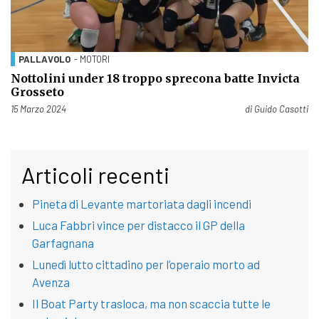
PALLAVOLO
- MOTORI
Nottolini under 18 troppo sprecona batte Invicta
Grosseto
Pubblicato il
15 Marzo 2024
di
Guido Casotti
Articoli recenti
Pineta di Levante martoriata dagli incendi
Luca Fabbri vince per distacco il GP della
Garfagnana
Lunedì lutto cittadino per l’operaio morto ad
Avenza
Il Boat Party trasloca, ma non scaccia tutte le