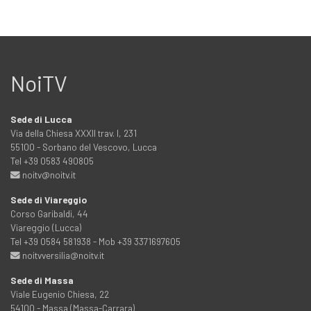
NoiTV
Sede di Lucca
Via della Chiesa XXXII trav. I, 231
55100 - Sorbano del Vescovo, Lucca
Tel +39 0583 490805
noitv@noitv.it
Sede di Viareggio
Corso Garibaldi, 44
Viareggio (Lucca)
Tel +39 0584 581938 - Mob +39 3371697605
noitvversilia@noitv.it
Sede di Massa
Viale Eugenio Chiesa, 22
54100 - Massa (Massa-Carrara)