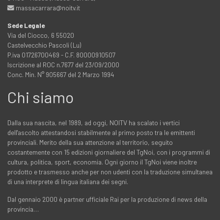
massacarrara@noitv.it
Sede Legale
Via del Ciocco, 6 55020
Castelvecchio Pascoli (Lu)
P.iva 01726700469 - C.F. 80000910507
Iscrizione al ROC n.7677 del 23/09/2000
Conc. Min. N° 905667 del 2 Marzo 1994
Chi siamo
Dalla sua nascita, nel 1989, ad oggi, NOITV ha scalato i vertici
dell'ascolto attestandosi stabilmente al primo posto tra le emittenti
provinciali. Merito della sua attenzione al territorio, seguito
costantemente con 15 edizioni giornaliere del TgNoi, con i programmi di
cultura, politica, sport, economia. Ogni giorno il TgNoi viene inoltre
prodotto e trasmesso anche per non udenti con la traduzione simultanea
di una interprete di lingua italiana dei segni.
Dal gennaio 2000 è partner ufficiale Rai per la produzione di news della
provincia…