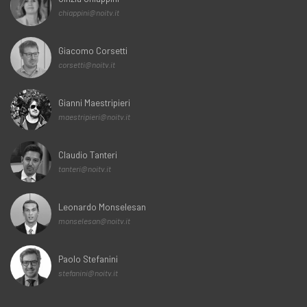
chiappini@noitv.it
Giacomo Corsetti
corsetti@noitv.it
Gianni Maestripieri
maestripieri@noitv.it
Claudio Tanteri
tanteri@noitv.it
Leonardo Monselesan
monselesan@noitv.it
Paolo Stefanini
stefanini@noitv.it