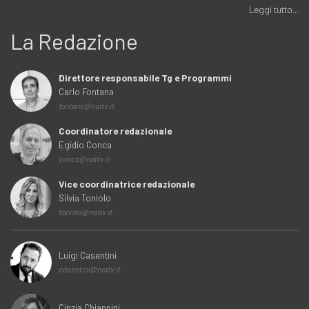
Leggi tutto...
La Redazione
Direttore responsabile Tg e Programmi
Carlo Fontana
fontana@noitv.it
Coordinatore redazionale
Egidio Conca
conca@noitv.it
Vice coordinatrice redazionale
Silvia Toniolo
toniolo@noitv.it
Luigi Casentini
casentini@noitv.it
Cinzia Chiappini