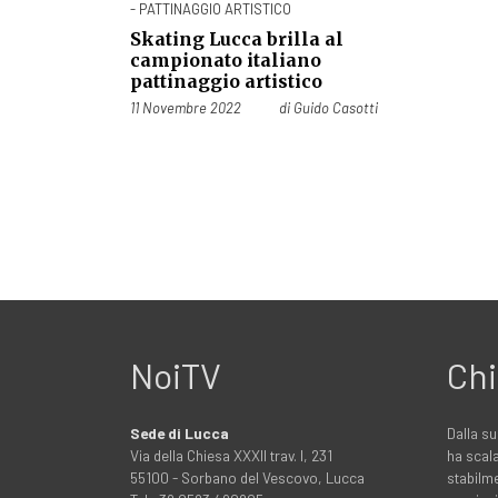
- PATTINAGGIO ARTISTICO
Skating Lucca brilla al
campionato italiano
pattinaggio artistico
Pubblicato il
11 Novembre 2022
di
Guido Casotti
NoiTV
Chi
Sede di Lucca
Dalla su
Via della Chiesa XXXII trav. I, 231
ha scala
55100 - Sorbano del Vescovo, Lucca
stabilme