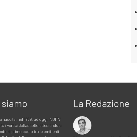
 siamo
La Redazione
a nascita, nel 1989, ad oggi, NOITV
to i vertici dell'ascolto attestandosi
nte al primo posto tra le emittenti