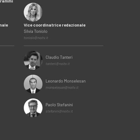
ogrammi
nale
Vice coordinatrice redazionale
Silvia Toniolo
toniolo@noitv.it
Claudio Tanteri
tanteri@noitv.it
Leonardo Monselesan
monselesan@noitv.it
Paolo Stefanini
stefanini@noitv.it