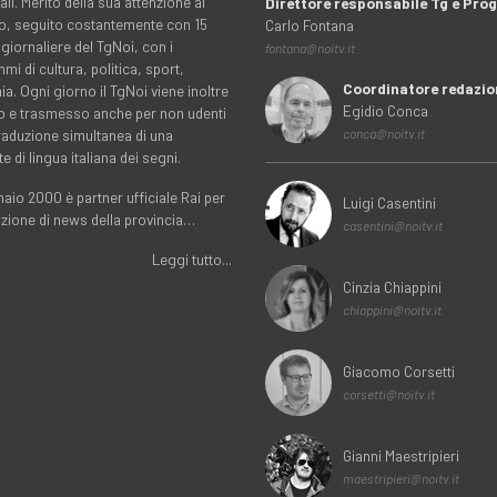
ali. Merito della sua attenzione al
Direttore responsabile Tg e Pr
rio, seguito costantemente con 15
Carlo Fontana
 giornaliere del TgNoi, con i
fontana@noitv.it
i di cultura, politica, sport,
Coordinatore redazio
. Ogni giorno il TgNoi viene inoltre
Egidio Conca
o e trasmesso anche per non udenti
traduzione simultanea di una
conca@noitv.it
te di lingua italiana dei segni.
aio 2000 è partner ufficiale Rai per
Luigi Casentini
uzione di news della provincia…
casentini@noitv.it
Leggi tutto...
Cinzia Chiappini
chiappini@noitv.it
Giacomo Corsetti
corsetti@noitv.it
Gianni Maestripieri
maestripieri@noitv.it