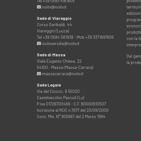
Tel +39 0583 490805
provinci
noitv@noitv.it
territo
edizioni
Sede di Viareggio
programm
Corso Garibaldi, 44
economia
Viareggio (Lucca)
prodott
Tel +39 0584 581938 - Mob +39 3371697605
con la 
noitvversilia@noitv.it
interpre
Sede di Massa
Dal genn
Viale Eugenio Chiesa, 22
la prod
54100 - Massa (Massa-Carrara)
massacarrara@noitv.it
Sede Legale
Via del Ciocco, 6 55020
Castelvecchio Pascoli (Lu)
P.iva 01726700469 - C.F. 80000910507
Iscrizione al ROC n.7677 del 23/09/2000
Conc. Min. N° 905667 del 2 Marzo 1994