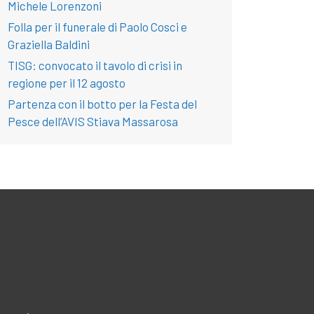
Michele Lorenzoni
Folla per il funerale di Paolo Cosci e
Graziella Baldini
TISG: convocato il tavolo di crisi in
regione per il 12 agosto
Partenza con il botto per la Festa del
Pesce dell’AVIS Stiava Massarosa